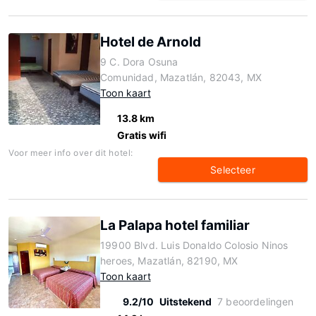
Hotel de Arnold
9 C. Dora Osuna
Comunidad, Mazatlán, 82043, MX
Toon kaart
13.8 km
Gratis wifi
Voor meer info over dit hotel:
Selecteer
La Palapa hotel familiar
19900 Blvd. Luis Donaldo Colosio Ninos
heroes, Mazatlán, 82190, MX
Toon kaart
9.2/10
Uitstekend
7 beoordelingen