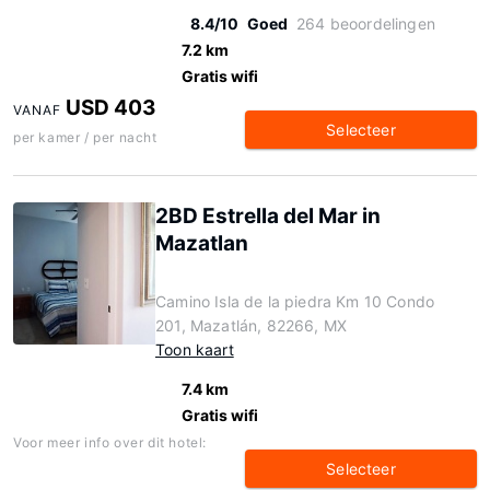
8.4/10
Goed
264 beoordelingen
7.2 km
Gratis wifi
USD 403
VANAF
Selecteer
per kamer / per nacht
2BD Estrella del Mar in
Mazatlan
Camino Isla de la piedra Km 10 Condo
201, Mazatlán, 82266, MX
Toon kaart
7.4 km
Gratis wifi
Voor meer info over dit hotel:
Selecteer