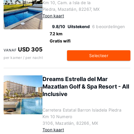
Km 10, Cam. a Isla de la
Piedra, Mazatlán, 82267, MX
Toon kaart
9.8/10
Uitstekend
6 beoordelingen
7.2 km
Gratis wifi
USD 305
VANAF
Selecteer
per kamer / per nacht
Dreams Estrella del Mar
Mazatlan Golf & Spa Resort - All
Inclusive
Carretera Estatal Barron Isladela Piedra
Km 10 Numero
3106, Mazatlán, 82266, MX
Toon kaart