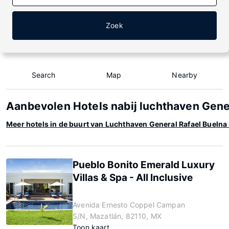
Zoek
Search
Map
Nearby
Aanbevolen Hotels nabij luchthaven Gener
Meer hotels in de buurt van Luchthaven General Rafael Buelna 
Pueblo Bonito Emerald Luxury
Villas & Spa - All Inclusive
Avenida Ernesto Coppel Campan
S/N, Mazatlán, 82110, MX
Toon kaart