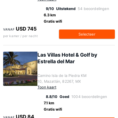
9/10
Uitstekend
54 beoordelingen
6.3 km
Gratis wifi
USD 745
VANAF
Selecteer
per kamer / per nacht
Las Villas Hotel & Golf by
Estrella del Mar
Camino Isla de la Piedra KM
10, Mazatlán, 82267, MX
Toon kaart
8.8/10
Goed
1004 beoordelingen
7.1 km
Gratis wifi
USD 84
VANAF