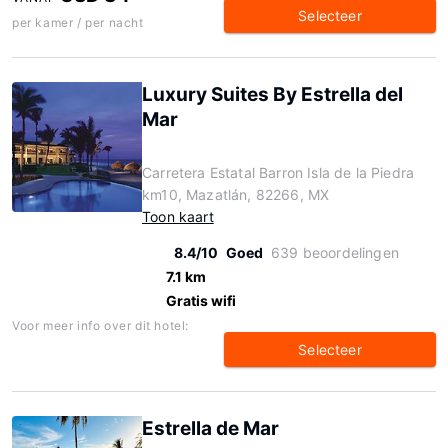
Selecteer
per kamer / per nacht
Luxury Suites By Estrella del
Mar
Carretera Estatal Barron Isla de la Piedra
km10, Mazatlán, 82266, MX
Toon kaart
8.4/10
Goed
639 beoordelingen
7.1 km
Gratis wifi
Voor meer info over dit hotel:
Selecteer
Estrella de Mar