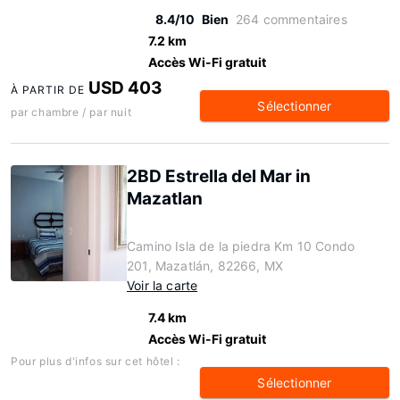
8.4/10
Bien
264 commentaires
7.2 km
Accès Wi-Fi gratuit
USD 403
À PARTIR DE
Sélectionner
par chambre / par nuit
2BD Estrella del Mar in
Mazatlan
Camino Isla de la piedra Km 10 Condo
201, Mazatlán, 82266, MX
Voir la carte
7.4 km
Accès Wi-Fi gratuit
Pour plus d'infos sur cet hôtel :
Sélectionner