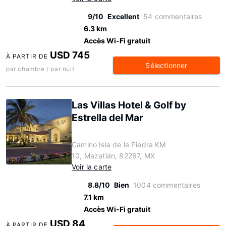
9/10
Excellent
54 commentaires
6.3 km
Accès Wi-Fi gratuit
USD 745
À PARTIR DE
Sélectionner
par chambre / par nuit
Las Villas Hotel & Golf by
Estrella del Mar
Camino Isla de la Piedra KM
10, Mazatlán, 82267, MX
Voir la carte
8.8/10
Bien
1004 commentaires
7.1 km
Accès Wi-Fi gratuit
USD 84
À PARTIR DE