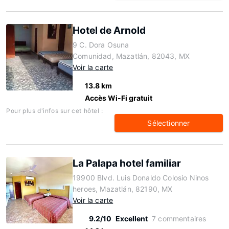
Hotel de Arnold
9 C. Dora Osuna
Comunidad, Mazatlán, 82043, MX
Voir la carte
13.8 km
Accès Wi-Fi gratuit
Pour plus d'infos sur cet hôtel :
Sélectionner
La Palapa hotel familiar
19900 Blvd. Luis Donaldo Colosio Ninos
heroes, Mazatlán, 82190, MX
Voir la carte
9.2/10
Excellent
7 commentaires