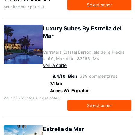
Sélectionner
par chambre / par nuit
Luxury Suites By Estrella del
Mar
Carretera Estatal Barron Isla de la Piedra
km10, Mazatlán, 82266, MX
Voir la carte
8.4/10
Bien
639 commentaires
7.1 km
Accès Wi-Fi gratuit
Pour plus d'infos sur cet hôtel :
Sélectionner
Estrella de Mar