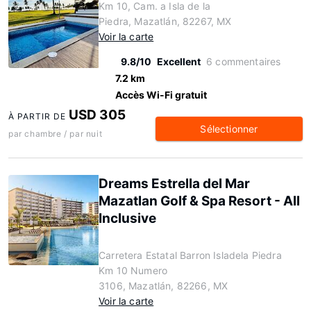
Km 10, Cam. a Isla de la
Piedra, Mazatlán, 82267, MX
Voir la carte
9.8/10
Excellent
6 commentaires
7.2 km
Accès Wi-Fi gratuit
USD 305
À PARTIR DE
Sélectionner
par chambre / par nuit
Dreams Estrella del Mar
Mazatlan Golf & Spa Resort - All
Inclusive
Carretera Estatal Barron Isladela Piedra
Km 10 Numero
3106, Mazatlán, 82266, MX
Voir la carte