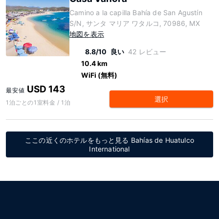
Camino a la capilla Bahía de San Agustín
S/N, サンタ マリア ワタルコ, 70986, MX
地図を表示
8.8/10
良い
42 レビュー
10.4 km
WiFi (無料)
USD 143
最安値
選択
1泊ごとの1室料金 / 1泊
ここの近くのホテルをもっと見る Bahías de Huatulco
International