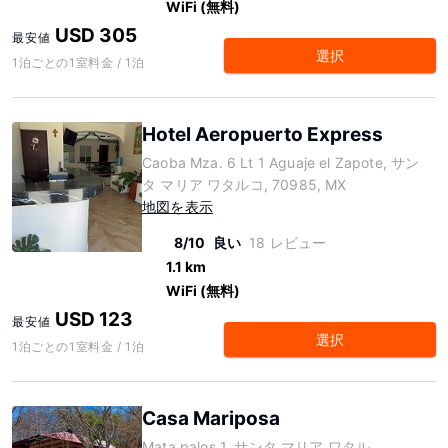
WiFi (無料)
USD 305
最安値
選択
1泊ごとの1室料金 / 1泊
Hotel Aeropuerto Express
Caoba Mza. 6 Lt 1 Aguaje el Zapote, サン
タ マリア ワタルコ, 70985, MX
地図を表示
8/10
良い
18 レビュー
1.1 km
WiFi (無料)
USD 123
最安値
選択
1泊ごとの1室料金 / 1泊
Casa Mariposa
Mata palos 1, サンタ マリア ワタル