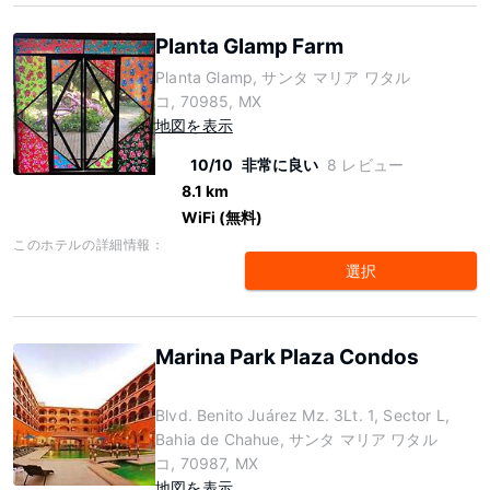
Planta Glamp Farm
Planta Glamp, サンタ マリア ワタル
コ, 70985, MX
地図を表示
10/10
非常に良い
8 レビュー
8.1 km
WiFi (無料)
このホテルの詳細情報：
選択
Marina Park Plaza Condos
Blvd. Benito Juárez Mz. 3Lt. 1, Sector L,
Bahia de Chahue, サンタ マリア ワタル
コ, 70987, MX
地図を表示