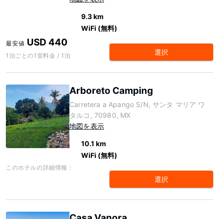
9.3 km
WiFi (無料)
USD 440
最安値
選択
1泊ごとの1室料金 / 1泊
Arboreto Camping
Carretera a Apango S/N, サンタ マリア ワ
タルコ, 70980, MX
地図を表示
10.1 km
WiFi (無料)
このホテルの詳細情報：
選択
Casa Vanora