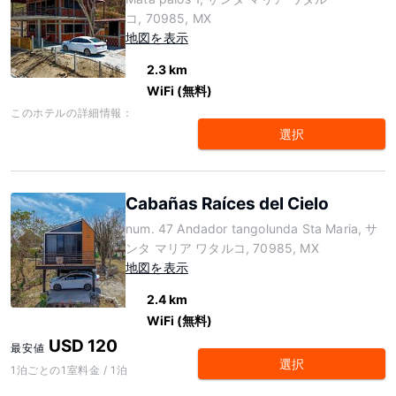
コ, 70985, MX
地図を表示
2.3 km
WiFi (無料)
このホテルの詳細情報：
選択
Cabañas Raíces del Cielo
num. 47 Andador tangolunda Sta Maria, サ
ンタ マリア ワタルコ, 70985, MX
地図を表示
2.4 km
WiFi (無料)
USD 120
最安値
選択
1泊ごとの1室料金 / 1泊