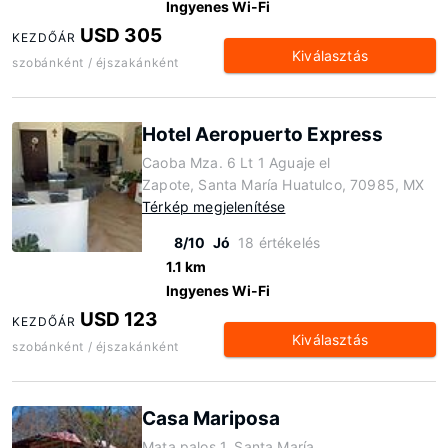
Ingyenes Wi-Fi
USD 305
KEZDŐÁR
Kiválasztás
szobánként / éjszakánként
Hotel Aeropuerto Express
Caoba Mza. 6 Lt 1 Aguaje el
Zapote, Santa María Huatulco, 70985, MX
Térkép megjelenítése
8/10
Jó
18 értékelés
1.1 km
Ingyenes Wi-Fi
USD 123
KEZDŐÁR
Kiválasztás
szobánként / éjszakánként
Casa Mariposa
Mata palos 1, Santa María