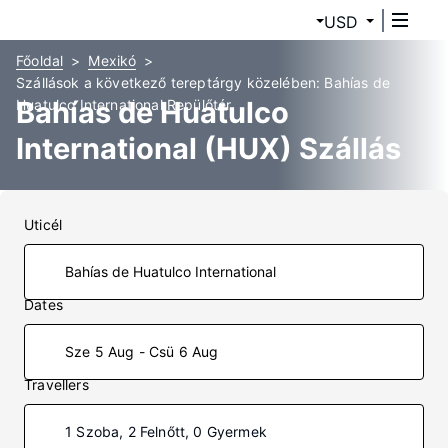
USD
Főoldal
Mexikó
Szállások a következő tereptárgy közelében: Bahías de
Bahías de Huatulco
Huatulco International Repülőtér
International (HUX) Szállás
Uticél
Dates
Sze 5 Aug - Csü 6 Aug
Travellers
1 Szoba, 2 Felnőtt, 0 Gyermek