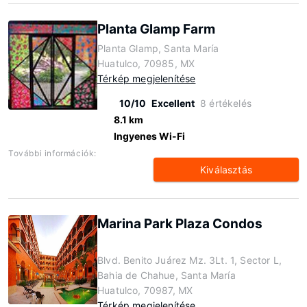
Planta Glamp Farm
Planta Glamp, Santa María
Huatulco, 70985, MX
Térkép megjelenítése
10/10
Excellent
8 értékelés
8.1 km
Ingyenes Wi-Fi
További információk:
Kiválasztás
Marina Park Plaza Condos
Blvd. Benito Juárez Mz. 3Lt. 1, Sector L,
Bahia de Chahue, Santa María
Huatulco, 70987, MX
Térkép megjelenítése