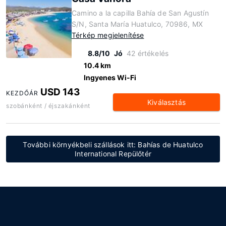
Camino a la capilla Bahía de San Agustín
S/N, Santa María Huatulco, 70986, MX
Térkép megjelenítése
8.8/10
Jó
42 értékelés
10.4 km
Ingyenes Wi-Fi
USD 143
KEZDŐÁR
Kiválasztás
szobánként / éjszakánként
További környékbeli szállások itt: Bahías de Huatulco
International Repülőtér