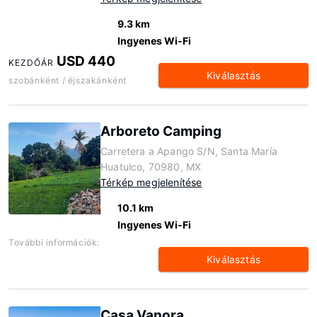
9.3 km
Ingyenes Wi-Fi
USD 440
KEZDŐÁR
Kiválasztás
szobánként / éjszakánként
Arboreto Camping
Carretera a Apango S/N, Santa María
Huatulco, 70980, MX
Térkép megjelenítése
10.1 km
Ingyenes Wi-Fi
További információk:
Kiválasztás
Casa Vanora