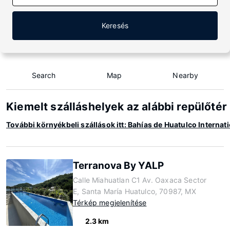
Keresés
Search
Map
Nearby
Kiemelt szálláshelyek az alábbi repülőtér
További környékbeli szállások itt: Bahías de Huatulco Internat
Terranova By YALP
Calle Miahuatlan C1 Av. Oaxaca Sector
E, Santa María Huatulco, 70987, MX
Térkép megjelenítése
2.3 km