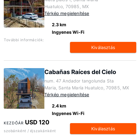
Huatulco, 70985, MX
Térkép megjelenítése
2.3 km
Ingyenes Wi-Fi
További információk:
Kiválasztás
Cabañas Raíces del Cielo
num. 47 Andador tangolunda Sta
Maria, Santa María Huatulco, 70985, MX
Térkép megjelenítése
2.4 km
Ingyenes Wi-Fi
USD 120
KEZDŐÁR
Kiválasztás
szobánként / éjszakánként