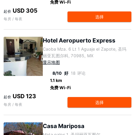
免费 Wi-Fi
USD 305
起价
选择
每房 / 每夜
Hotel Aeropuerto Express
Caoba Mza. 6 Lt 1 Aguaje el Zapote, 圣玛
丽亚瓦图尔科, 70985, MX
显示地图
8/10
好
18 评论
1.1 km
免费 Wi-Fi
USD 123
起价
选择
每房 / 每夜
Casa Mariposa
Mata palos 1, 圣玛丽亚瓦图尔