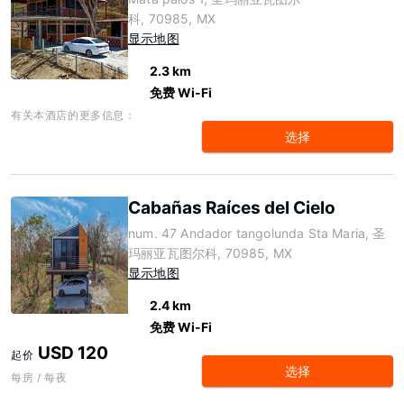
科, 70985, MX
显示地图
2.3 km
免费 Wi-Fi
有关本酒店的更多信息：
选择
Cabañas Raíces del Cielo
num. 47 Andador tangolunda Sta Maria, 圣
玛丽亚瓦图尔科, 70985, MX
显示地图
2.4 km
免费 Wi-Fi
USD 120
起价
选择
每房 / 每夜