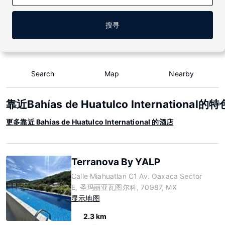
搜寻
Search
Map
Nearby
靠近Bahías de Huatulco International
更多靠近 Bahías de Huatulco International 的酒店
Terranova By YALP
Calle Miahuatlan C1 Av. Oaxaca Sector
E, 圣玛丽亚瓦图尔科, 70987, MX
显示地图
2.3 km