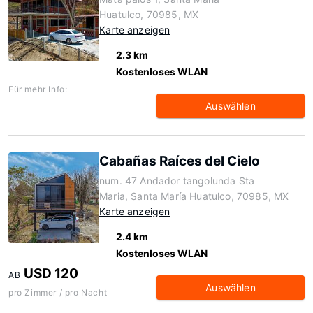
Huatulco, 70985, MX
Karte anzeigen
2.3 km
Kostenloses WLAN
Für mehr Info:
Auswählen
Cabañas Raíces del Cielo
num. 47 Andador tangolunda Sta
Maria, Santa María Huatulco, 70985, MX
Karte anzeigen
2.4 km
Kostenloses WLAN
USD 120
AB
Auswählen
pro Zimmer / pro Nacht