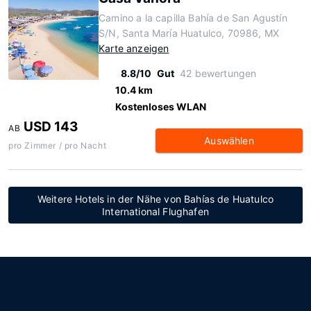
Camino a la capilla Bahía de San Agustín
S/N, Santa María Huatulco, 70986, MX
Karte anzeigen
8.8/10
Gut
42 bewertungen
10.4 km
Kostenloses WLAN
USD 143
AB
Auswählen
pro Zimmer / pro Nacht
Weitere Hotels in der Nähe von Bahías de Huatulco
International Flughafen