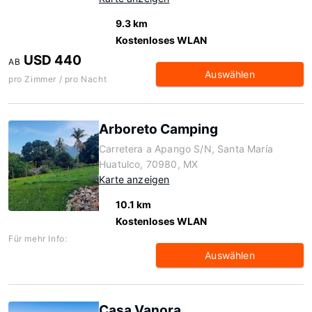
9.3 km
Kostenloses WLAN
USD 440
AB
Auswählen
pro Zimmer / pro Nacht
Arboreto Camping
Carretera a Apango S/N, Santa María
Huatulco, 70980, MX
Karte anzeigen
10.1 km
Kostenloses WLAN
Für mehr Info:
Auswählen
Casa Vanora