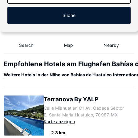
Suche
Search
Map
Nearby
Empfohlene Hotels am Flughafen Bahías d
Weitere Hotels in der Nähe von Bahías de Huatulco Internation
Terranova By YALP
Calle Miahuatlan C1 Av. Oaxaca Sector
E, Santa María Huatulco, 70987, MX
Karte anzeigen
2.3 km