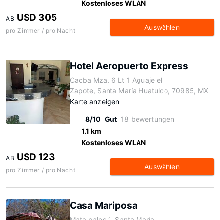
Kostenloses WLAN
USD 305
AB
Auswählen
pro Zimmer / pro Nacht
Hotel Aeropuerto Express
Caoba Mza. 6 Lt 1 Aguaje el
Zapote, Santa María Huatulco, 70985, MX
Karte anzeigen
8/10
Gut
18 bewertungen
1.1 km
Kostenloses WLAN
USD 123
AB
Auswählen
pro Zimmer / pro Nacht
Casa Mariposa
Mata palos 1, Santa María