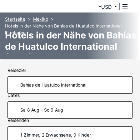
USD
Startseite
Mexiko
Hotels in der Nähe von Bahías de Huatulco International
Hotels in der Nähe von Bahías
Flughafen
de Huatulco International
(HUX)
Reiseziel
Dates
Sa 8 Aug - So 9 Aug
Reisenden
1 Zimmer, 2 Erwachsene, 0 Kinder