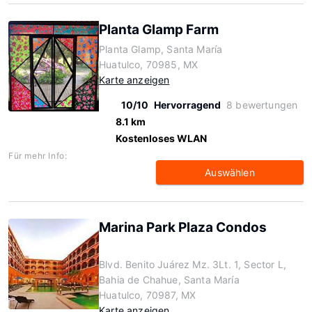
Planta Glamp Farm
Planta Glamp, Santa María
Huatulco, 70985, MX
Karte anzeigen
10/10
Hervorragend
8 bewertungen
8.1 km
Kostenloses WLAN
Für mehr Info:
Auswählen
Marina Park Plaza Condos
Blvd. Benito Juárez Mz. 3Lt. 1, Sector L,
Bahia de Chahue, Santa María
Huatulco, 70987, MX
Karte anzeigen