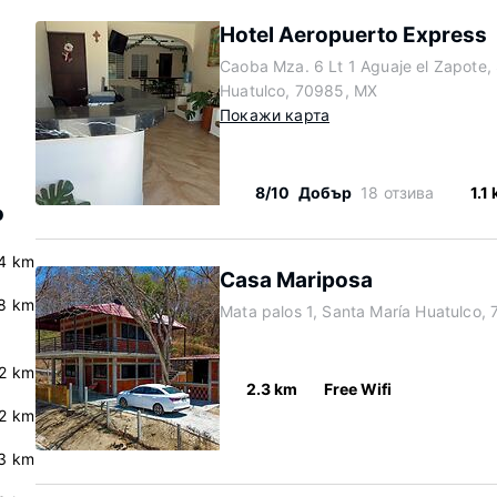
Hotel Aeropuerto Express
Caoba Mza. 6 Lt 1 Aguaje el Zapote,
Huatulco, 70985, MX
Покажи карта
8/10
Добър
18 отзива
1.1
о
.4 km
Casa Mariposa
.8 km
Mata palos 1, Santa María Huatulco,
.2 km
2.3 km
Free Wifi
.2 km
.3 km