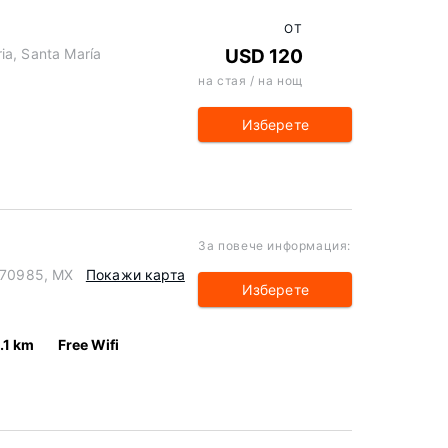
ОТ
ia, Santa María
USD 120
на стая / на нощ
Изберете
За повече информация:
, 70985, MX
Покажи карта
Изберете
.1 km
Free Wifi