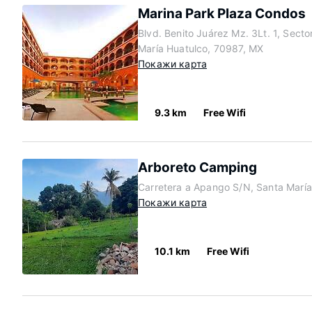
Marina Park Plaza Condos
Blvd. Benito Juárez Mz. 3Lt. 1, Sect
María Huatulco, 70987, MX
Покажи карта
9.3 km
Free Wifi
Arboreto Camping
Carretera a Apango S/N, Santa Marí
Покажи карта
10.1 km
Free Wifi