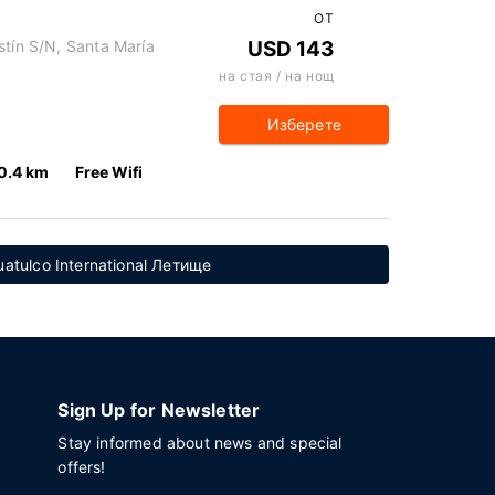
ОТ
stín S/N, Santa María
USD 143
на стая / на нощ
Изберете
0.4 km
Free Wifi
atulco International Летище
Sign Up for Newsletter
Stay informed about news and special
offers!