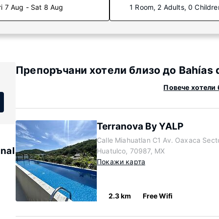
ri 7 Aug - Sat 8 Aug
1 Room, 2 Adults, 0 Childre
Препоръчани хотели близо до Bahías de
Повече хотели б
Terranova By YALP
Calle Miahuatlan C1 Av. Oaxaca Secto
onal
Huatulco, 70987, MX
Покажи карта
2.3 km
Free Wifi