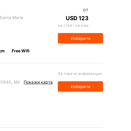
ОТ
 Santa María
USD 123
на стая / на нощ
Изберете
 km
Free Wifi
За повече информация:
 70985, MX
Покажи карта
Изберете