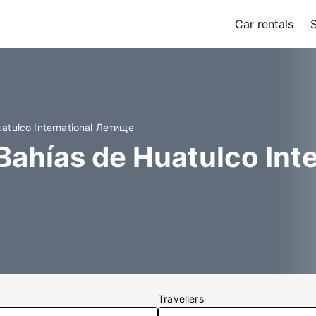
Car rentals
atulco International Летище
ahías de Huatulco Int
Travellers