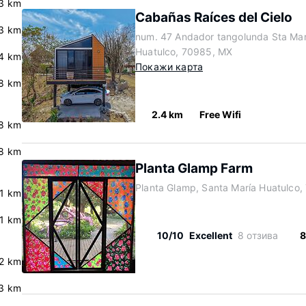
.3 km
Cabañas Raíces del Cielo
.3 km
num. 47 Andador tangolunda Sta Mar
Huatulco, 70985, MX
.4 km
Покажи карта
.8 km
2.4 km
Free Wifi
.8 km
.8 km
Planta Glamp Farm
Planta Glamp, Santa María Huatulco
.1 km
.1 km
10/10
Excellent
8 отзива
8
.2 km
.3 km