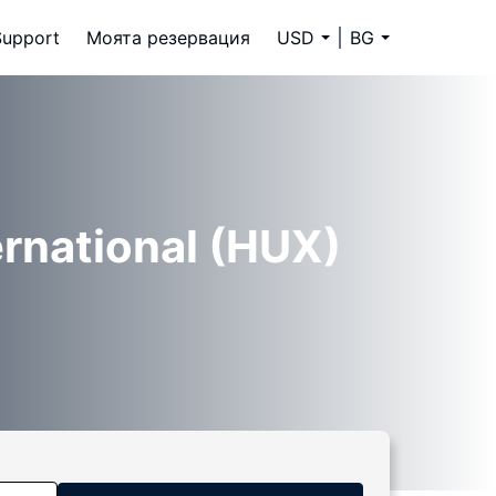
Support
Моята резервация
USD
BG
ernational (HUX)