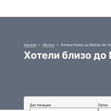
Начало
Mexico
Хотели близо до Bahías de Hu
Хотели близо до B
Дестинации
Dates