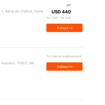
ОТ
or L, Bahia de Chahue, Santa
USD 440
на стая / на нощ
Изберете
За повече информация:
a Huatulco, 70980, MX
Изберете