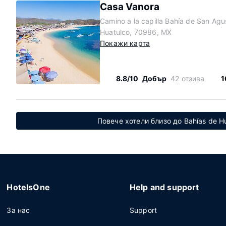
Casa Vanora
Camino a la capilla Bahía de San Agu
Huatulco, 70986, MX
Покажи карта
8.8/10
Добър
42 отзива
1
Повече хотели близо до Bahías de Hu
HotelsOne
Help and support
За нас
Support