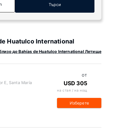
n
Търси
 Huatulco International
лизо до Bahías de Huatulco International Летище
ОТ
r E, Santa María
USD 305
на стая / на нощ
Изберете