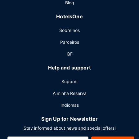
Outros serviços
Blog
As principais comodidades incluem uma receção aberta
HotelsOne
24 horas, multibanco/serviços bancários e elevador. Entre
os espaços para eventos deste hotel contam-se um centro
Sobre nos
de conferências e 4 salas de reuniões. Há estacionamento
grátis no local.
Parceiros
QF
Help and support
Support
A minha Reserva
Indiomas
Sign Up for Newsletter
Stay informed about news and special offers!