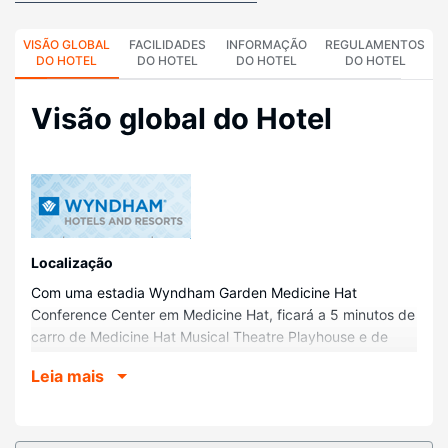
VISÃO GLOBAL
FACILIDADES
INFORMAÇÃO
REGULAMENTOS
DO HOTEL
DO HOTEL
DO HOTEL
DO HOTEL
Visão global do Hotel
Localização
Com uma estadia Wyndham Garden Medicine Hat
Conference Center em Medicine Hat, ficará a 5 minutos de
carro de Medicine Hat Musical Theatre Playhouse e de
Esplanade Arts and Heritage Centre. Este hotel está a 2,9
Leia mais
km (1,8 mi) de Riverside Veterans' Memorial Park e a 3,8
km (2,4 mi) de Medicine Hat Curling Club.
Quartos