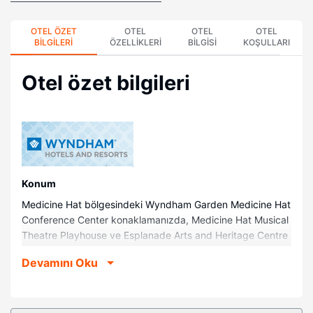
OTEL ÖZET
OTEL
OTEL
OTEL
BILGILERI
ÖZELLIKLERI
BILGISI
KOŞULLARI
Otel özet bilgileri
Konum
Medicine Hat bölgesindeki Wyndham Garden Medicine Hat
Conference Center konaklamanızda, Medicine Hat Musical
Theatre Playhouse ve Esplanade Arts and Heritage Centre
ile 5 dakika sürüş mesafesinde konaklayacaksınız. Bu otel
Devamını Oku
Riverside Veterans' Memorial Park ile 1,8 mi (2,9 km) ve
Medicine Hat Curling Club ile 2,4 mi (3,8 km) mesafede.
Odalar