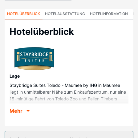
HOTELÜBERBLICK
HOTELAUSSTATTUNG
HOTELINFORMATION
HO
Hotelüberblick
Lage
Staybridge Suites Toledo - Maumee by IHG in Maumee
liegt in unmittelbarer Nähe zum Einkaufszentrum, nur eine
15-minütige Fahrt von Toledo Zoo und Fallen Timbers
entfernt. Dieses Hotel ist 1,1 km von Fallen Timbers
Mehr
Battlefield und 2,2 km von Fallen Timbers State Memorial
entfernt.
Zimmer
Fühl dich in einem der 122 klimatisierten Zimmer, die