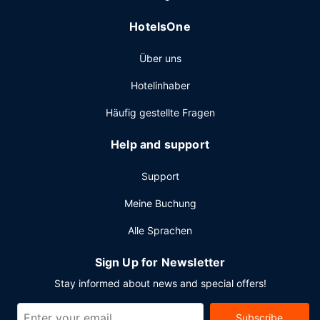
10:30 Uhr angeboten.
Sonstige Einrichtungen
HotelsOne
Zum Angebot gehören ein rund um die Uhr geöffnetes
Über uns
Businesscenter, ein Express-Check-in und ein Express-
Check-out. Vor Ort gibt es Folgendes: Parken ohne Service
Hotelinhaber
(kostenlos).
Häufig gestellte Fragen
Help and support
Support
Meine Buchung
Alle Sprachen
Sign Up for Newsletter
Stay informed about news and special offers!
Subscribe