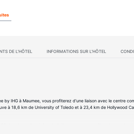
uites
NTS DE L'HÔTEL
INFORMATIONS SUR L'HÔTEL
CONDI
e by IHG à Maumee, vous profiterez d'une liaison avec le centre com
ouve à 18,6 km de University of Toledo et à 23,4 km de Hollywood Ca
 122 chambres climatisées de l'hébergement et profitez des nombreu
teur et un micro-ondes. Une télévision LCD 32 pouces avec chaînes pa