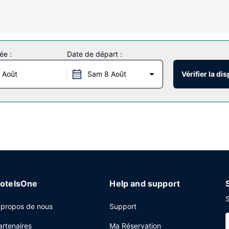
n contact avec le reste du monde. Les équipements et services offer
ppels locaux gratuits.
ctures de loisirs à disposition et qui incluent notamment une piscine 
ée :
Date de départ :
t hôtel vous trouvez également l'accès Wi-Fi à Internet gratuit, une 
 Août
Sam 8 Août
Vérifier la dis
Suites Toledo - Maumee by IHG vous propose un snack bar/épicerie f
e à participer à une réception gratuite organisée les jours sélectionn
k-end de 07 h 30 à 10 h 30.
 centre d'affaires ouvert 24 h/24, un service d'arrivée express et u
otelsOne
Help and support
S
 propos de nous
Support
artenaires
Ma Réservation