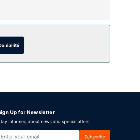
ts par l'hébergement comprennent un coffre-fort
couverte et une salle de fitness ouverte 24 h/24.
boutique de souvenirs/un kiosque à journaux et
ponibilité
ine. Pour que vous puissiez faire connaissance
és. Un petit déjeuner continental gratuit est
n service de départ express. Un parking gratuit
Sign Up for Newsletter
tay informed about news and special offers!
Subscribe