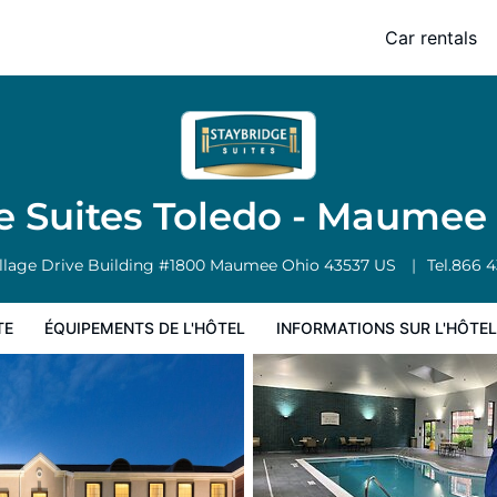
aumee by IHG
Car rentals
 l'hôtel
Informations sur l'hôtel
Conditions de l'hôtel
e Suites Toledo - Maumee
llage Drive Building #1800
Maumee
Ohio
43537
US
Tel.
866 4
TE
ÉQUIPEMENTS DE L'HÔTEL
INFORMATIONS SUR L'HÔTEL