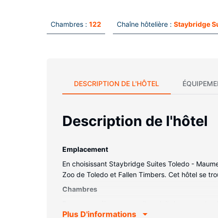
Chambres :
122
Chaîne hôtelière :
Staybridge S
DESCRIPTION DE L'HÔTEL
ÉQUIPEME
Description de l'hôtel
Emplacement
En choisissant Staybridge Suites Toledo - Maume
Zoo de Toledo et Fallen Timbers. Cet hôtel se tr
Chambres
Passez un séjour comme il se doit dans une des
Plus D'informations
une cuisine avec un grand réfrigérateur/congéla