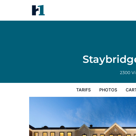
Staybridge Suites Toledo - M
Tarifs
Photos
Carte
Équipements de
Staybridg
2300 Vi
TARIFS
PHOTOS
CAR