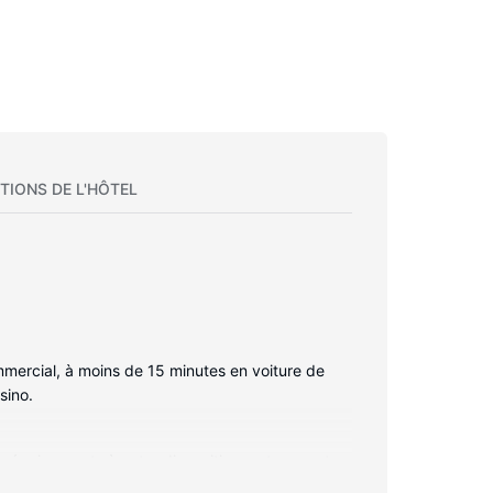
TIONS DE L'HÔTEL
mercial, à moins de 15 minutes en voiture de
sino.
x équipements à votre disposition, notamment
r câble assure votre divertissement et l'accès