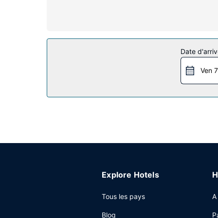
Wi-Fi à Internet gratuit vous permet de rester e
et un bureau, mais aussi un téléphone avec des a
Les services sur place
N'hésitez pas à profiter des nombreuses infrastru
Date d'arriv
Parmi les services et équipements offerts par ce
une cheminée dans le hall.
Ven 7
Restaurant
Pour combler tous vos petits creux, Staybridge 
avec les autres convives, l'hébergement vous invit
servi en semaine de 06 h 30 à 09 h 30 et le wee
Autres services
Les équipements et services proposés incluent un
est disponible dans l'enceinte de l'hébergement.
Explore Hotels
H
Tous les pays
A
Blog
P