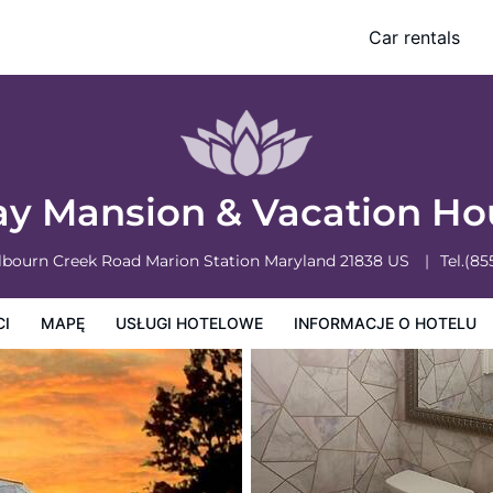
Car rentals
owe
Informacje o hotelu
Zasady działalności hotelu
ay Mansion & Vacation H
lbourn Creek Road
Marion Station
Maryland
21838
US
Tel.
(85
CI
MAPĘ
USŁUGI HOTELOWE
INFORMACJE O HOTELU