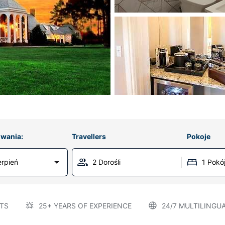
wania:
Travellers
Pokoje
erpień
2 Dorośli
1 Pokó
TS
25+ YEARS OF EXPERIENCE
24/7 MULTILINGU