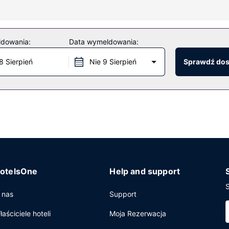
plaża oraz basen odkryty. Ten hotel oferuje takie udogodnienia ja
ldowania:
Data wymeldowania:
y dostęp do internetu, przechowalnia bagażu oraz biblioteka. Udo
8 Sierpień
Nie 9 Sierpień
Sprawdź do
otelsOne
Help and support
S
 nas
Support
łaściciele hoteli
Moja Rezerwacja