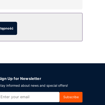
k bezpłatny bezprzewodowy dostęp do internetu,
godnienia na miejscu to bezpłatne parkowanie
stępność
Sign Up for Newsletter
tay informed about news and special offers!
Subscribe