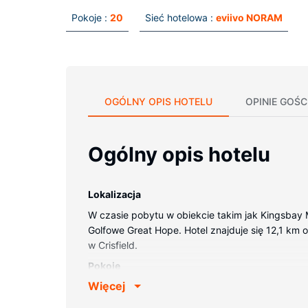
Pokoje :
20
Sieć hotelowa :
eviivo NORAM
OGÓLNY OPIS HOTELU
OPINIE GOŚC
Ogólny opis hotelu
Lokalizacja
W czasie pobytu w obiekcie takim jak Kingsbay 
Golfowe Great Hope. Hotel znajduje się 12,1 km o
w Crisfield.
Pokoje
Więcej
Poczuj się jak w domu w 20 pokojach.
Udogodnienia w obiekcie