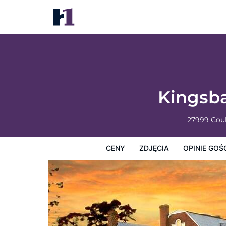
Kingsbay Mansion & Vacation Houses
Ceny
Zdjęcia
Opinie Gości
Mapę
Usługi Hotel
Kingsb
27999 Cou
CENY
ZDJĘCIA
OPINIE GOŚ