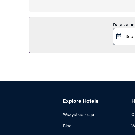
Dostępne udogodnienia rekreacyjne to prywatna 
teren piknikowy i grill.
Pozostałe udogodnienia
Data zame
Udogodnienia biznesowe to bezpłatny przewodow
Sob 
samodzielne.
Explore Hotels
H
Wszystkie kraje
O
Blog
W