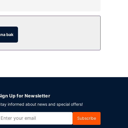
k alanı ve barbekü ızgaraları sunulmaktadır.
na bak
Sign Up for Newsletter
tay informed about news and special offers!
Subscribe