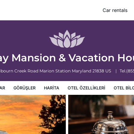
Car rentals
leri
Otel bilgileri
Otel Koşulları
ay Mansion & Vacation H
lbourn Creek Road
Marion Station
Maryland
21838
US
Tel.
(85
AR
GÖRÜŞLER
HARITA
OTEL ÖZELLIKLERI
OTEL BILG