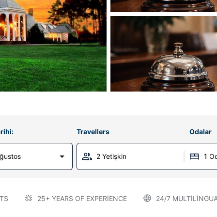
rihi:
Travellers
Odalar
Ağustos
2 Yetişkin
1 O
TS
25+ YEARS OF EXPERIENCE
24/7 MULTILINGU