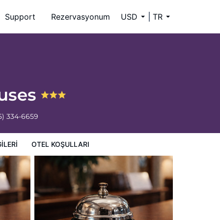
Support
Rezervasyonum
USD
TR
ouses
5) 334-6659
ILERI
OTEL KOŞULLARI