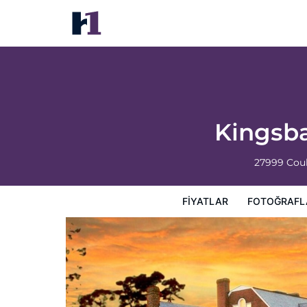
Kingsbay Mansion & Vacation Houses
Fiyatlar
Fotoğraflar
Görüşler
Harita
Otel Özellik
Kingsb
27999 Cou
FIYATLAR
FOTOĞRAFL