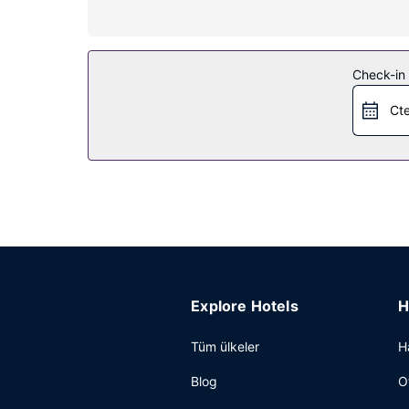
Misafirlerimiz için özel plajımız vardır. Ayrıca a
Diğer güzellikler
Misafirler için ücretsiz kablolu İnternet, valiz d
Check-in t
Cte
Explore Hotels
H
Tüm ülkeler
H
Blog
O