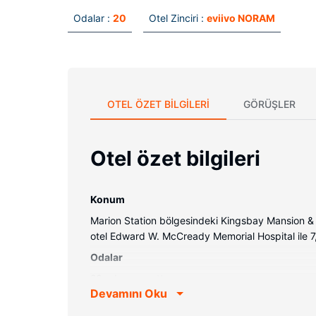
Odalar :
20
Otel Zinciri :
eviivo NORAM
OTEL ÖZET BILGILERI
GÖRÜŞLER
Otel özet bilgileri
Konum
Marion Station bölgesindeki Kingsbay Mansion &
otel Edward W. McCready Memorial Hospital ile 7,5
Odalar
20 oda mevcuttur.
Devamını Oku
Otelin güzelliği