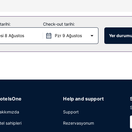
çık havuz mevcuttur. Bu otelde ayrıca ücretsiz kablosuz İnternet, pikni
olabı ve kütüphane mevcuttur. Ücretsiz otopark vardır.
arihi:
Check-out tarihi:
si 8 Ağustos
Pzr 9 Ağustos
Yer durumu
otelsOne
Help and support
S
akkımızda
Support
tel sahipleri
Rezervasyonum