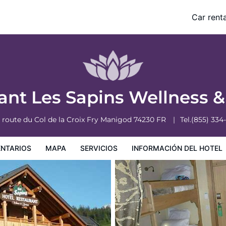
Gourmet
Car renta
nformación del hotel
Condiciones especiales
rant Les Sapins Wellness
 route du Col de la Croix Fry
Manigod
74230
FR
Tel.
(855) 334
NTARIOS
MAPA
SERVICIOS
INFORMACIÓN DEL HOTEL