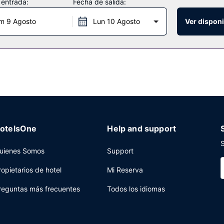
 entrada:
Fecha de salida:
m 9 Agosto
Lun 10 Agosto
Ver disponi
 pasarte por La Table des Sapins, un restaurante especializado en c
nes con horario limitado. Qué mejor forma de acabar el día que con u
07:30 a 09:30.
nción multilingüe y consigna de equipaje a tu disposición. Hay un apa
otelsOne
Help and support
S
uienes Somos
Support
ropietarios de hotel
Mi Reserva
reguntas más frecuentes
Todos los idiomas