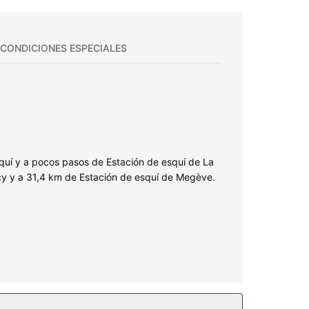
CONDICIONES ESPECIALES
quí y a pocos pasos de Estación de esquí de La
cy y a 31,4 km de Estación de esquí de Megève.
 de ocio, tendrás un televisor con canales por
e higiene personal gratuitos y secadores de pelo.
as.
 además conexión a Internet wifi gratis,
gracias al servicio de transporte gratuito.