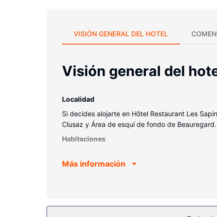
VISIÓN GENERAL DEL HOTEL
COMEN
Visión general del hote
Localidad
Si decides alojarte en Hôtel Restaurant Les Sap
Clusaz y Área de esquí de fondo de Beauregard.
Habitaciones
Disfruta de una agradable estancia en una de las
Más información
satélite y conexión a Internet por cable y wifi g
Entre las comodidades, se incluyen caja fuerte y 
Servicios hotel
En este hotel podrás aprovechar el acceso direct
guardaesquís y asistencia turística (adquisición 