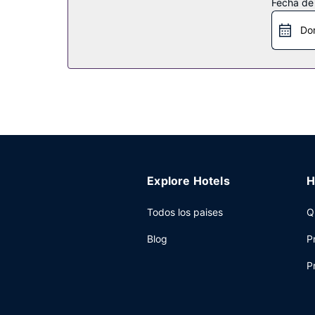
Fecha de
Restaurante
Do
Cuando quieras almorzar o cenar, solo tienes que
con una cafetería y con un servicio de habitacio
desayuno continental gratuito todos los días de 
Otros servicios
Tendrás conexión a Internet por cable gratis, ate
Explore Hotels
H
Todos los paises
Q
Blog
P
P