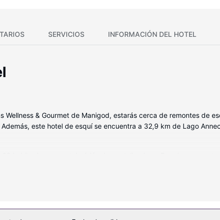
TARIOS
SERVICIOS
INFORMACIÓN DEL HOTEL
l
ins Wellness & Gourmet de Manigod, estarás cerca de remontes de es
 Además, este hotel de esquí se encuentra a 32,9 km de Lago Anne
 23 habitaciones con televisión de pantalla plana. Para los momentos
ratis. El baño privado con bañera o ducha está provisto de artículos d
escritorio, además de un servicio de limpieza disponible todos los dí
o a las pistas de esquí, además de una piscina cubierta. Encontrarás
de entradas). Podrás visitar las inmediaciones cómoda y rápidamente 