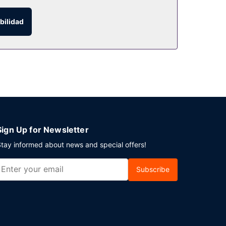
bilidad
ocina francesa. El alojamiento también cuenta
na bebida en el bar o lounge. Se ofrece un
rcamiento sin asistencia gratuito disponible.
Sign Up for Newsletter
tay informed about news and special offers!
Subscribe