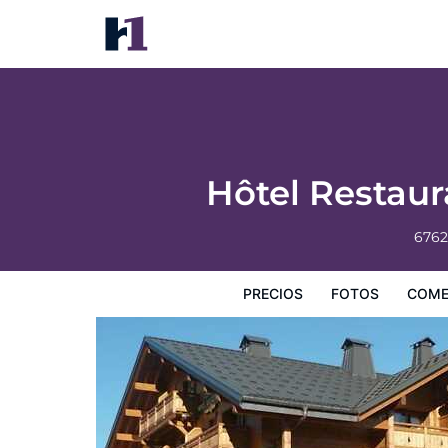
Hôtel Restaurant Les Sapins Wellness & 
Precios
Fotos
Comentarios
Mapa
Servicios
I
Hôtel Restau
6762
PRECIOS
FOTOS
COME