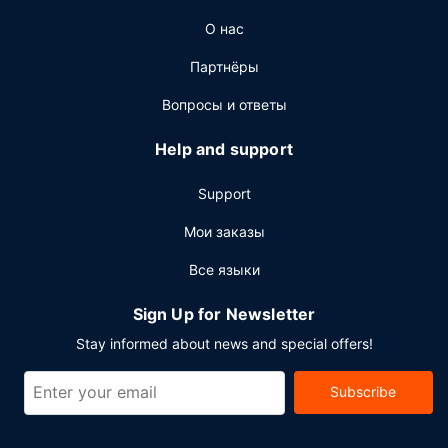
Когда вы проголодаетесь, зайдите в ресторан La Table
О нас
des Sapins, где подаются обед и ужин. Этот ресторан
предлагает французская кухня. Гостям также
Партнёры
предлагаются кофейня/кафе и обслуживание номеров
(по расписанию). Проведите отличный вечер в баре/
Вопросы и ответы
лаунже. Бесплатный завтрак (континентальный)
предлагается ежедневно с 7:30 до 9:30.
Help and support
Другие особенности
Support
Для удобства гостей предоставляется следующее:
бесплатный (проводной) доступ в интернет,
Мои заказы
многоязычный персонал и хранение багажа.
Все языки
Предоставляется бесплатная самостоятельная
парковка.
Sign Up for Newsletter
Stay informed about news and special offers!
Subscribe