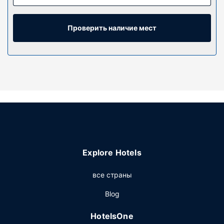
где установлены плоскоэкранные телевизоры.
Бесплатный проводной и беспроводной доступ в
интернет позволяет всегда оставаться на связи. Кроме
Проверить наличие мест
того, к вашим услугам спутниковое телевидение.
Собственные ванные комнаты, ванны или душевые.
Предоставляются бесплатные туалетные
принадлежности и фен. Предоставляются следующие
удобства и услуги: сейфы и письменные столы. Уборка
номеров осуществляется ежедневно.
Особенности объекта
Отель отличается превосходным доступом к лыжным
трассам. Кроме того, к вашим услугам крытый
бассейн. Этот отель предоставляет дополнительные
Explore Hotels
услуги и удобства: бесплатный беспроводной доступ в
интернет, хранение лыж и помощь туристам/услуги по
все страны
бронированию билетов. До близлежащих пунктов
назначения гости могут добраться бесплатным
Blog
местным автобусом.
HotelsOne
Ресторан