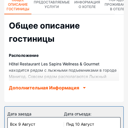
ПРЕДОСТАВЛЯЕМЫЕ
ИНФОРМАЦИЯ
ОПИСАНИЕ
ПРОЖИВАНИ
УСЛУГИ
О ХОТЕЛЕ
ГОСТИНИЦЫ
В ОТЕЛЕ
Общее описание
гостиницы
Pасположение
Hôtel Restaurant Les Sapins Wellness & Gourmet
находится рядом с лыжными подъемниками в городе
Манигод. Совсем рядом располагаются Лыжный
курорт Ла-Клюза и Лыжный курорт Борегар. Отель
Дополнительная Информация
для любителей лыжного спорта — вариант с
прекрасным расположением: Озеро Анси находится в
32,9 км, Горнолыжный курорт Межев — в 31,4 км от
него.
Дата заезда
Дата отъезда:
Номера
Вск 9 Август
Пнд 10 Август
Почувствуйте себя как дома в одном из 23 номеров,