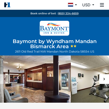
USD
Boek online of bel:
(855) 334-6659
Baymont by Wyndham Mandan
Bismarck Area
2611 Old Red Trail NW
Mandan
North Dakota
58554
US