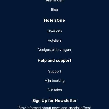
Alle landen
Op werkdagen wordt er gratis een eenvoudig ontbijtbuffet
geserveerd van 06.00 uur tot 10.00 uur en in het weekend
Blog
is dit beschikbaar van 07.00 uur tot 10.00 uur.
Overige voorzieningen
HotelsOne
Enkele van de voorzieningen zijn een businesscentrum,
Over ons
een snelle uitcheckservice en gratis kranten in de lobby.
Plan je een evenement in Mandan? Kies voor dit hotel met
Hoteliers
1164 vierkante meter aan ruimte, waaronder een
conferentieruimte en vergaderruimtes. Ter plaatse heb je
Veelgestelde vragen
gratis parkeerplaatsen.
Help and support
Support
Mijn boeking
Alle talen
Sign Up for Newsletter
Stay informed about news and special offers!