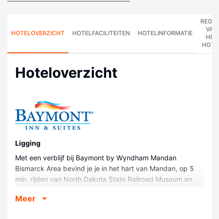
REGE
VAN
HOTELOVERZICHT
HOTELFACILITEITEN
HOTELINFORMATIE
HET
HOTE
Hoteloverzicht
Ligging
Met een verblijf bij Baymont by Wyndham Mandan
Bismarck Area bevind je je in het hart van Mandan, op 5
min. rijden van North Dakota State Railroad Museum en
Starion Sports Complex. Dit hotel ligt op 3,5 km van Five
Meer
Nations Gallery en op 4,6 km van Missouri River State
Natural Area.