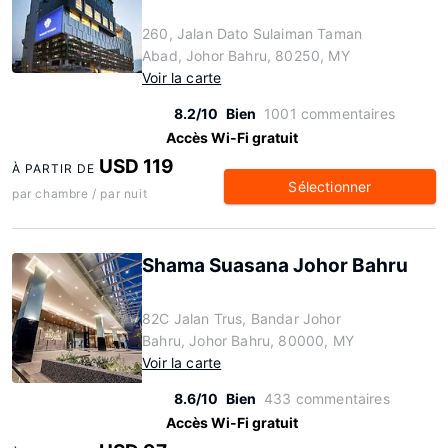
260, Jalan Dato Sulaiman Taman
Abad, Johor Bahru, 80250, MY
Voir la carte
8.2/10
Bien
1001 commentaires
Accès Wi-Fi gratuit
USD 119
À PARTIR DE
Sélectionner
par chambre / par nuit
Shama Suasana Johor Bahru
82C Jalan Trus, Bandar Johor
Bahru, Johor Bahru, 80000, MY
Voir la carte
8.6/10
Bien
433 commentaires
Accès Wi-Fi gratuit