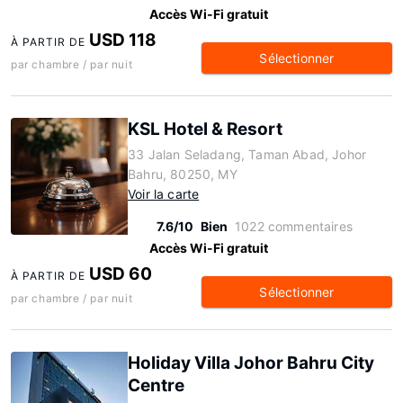
Accès Wi-Fi gratuit
USD 118
À PARTIR DE
Sélectionner
par chambre / par nuit
KSL Hotel & Resort
33 Jalan Seladang, Taman Abad, Johor
Bahru, 80250, MY
Voir la carte
7.6/10
Bien
1022 commentaires
Accès Wi-Fi gratuit
USD 60
À PARTIR DE
Sélectionner
par chambre / par nuit
Holiday Villa Johor Bahru City
Centre