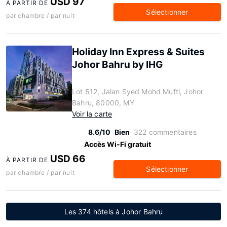
USD 97
À PARTIR DE
Sélectionner
par chambre / par nuit
Holiday Inn Express & Suites
Johor Bahru by IHG
Lot 512, Jalan Syed Mohd Mufti, Johor
Bahru, 80000, MY
Voir la carte
8.6/10
Bien
322 commentaires
Accès Wi-Fi gratuit
USD 66
À PARTIR DE
Sélectionner
par chambre / par nuit
Les 374 hôtels à Johor Bahru