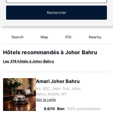
Rechercher
Search
Map
POI
Nearby
Hôtels recommandés à Johor Bahru
Les 374 hôtels à Johor Bahru
Amari Johor Bahru
No. 82C, Jalan Trus, Johor
Bahru, 80000, MY
Voir la carte
8.8/10
Bien
1005 commentaires