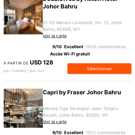
Johor Bahru
01-02 Menara Landmark, No. 12, Johor
Bahru, 80888, MY
Voir la carte
9/10
Excellent
1009 commentaires
Accès Wi-Fi gratuit
USD 128
À PARTIR DE
Sélectionner
par chambre / par nuit
Capri by Fraser Johor Bahru
Menara Tiga Serangkai Jalan Tengku
Azizah, Johor Bahru, 80300, MY
Voir la carte
9/10
Excellent
1002 commentaires