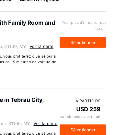
th Family Room and
Pour plus d'infos sur cet
hôtel :
Sélectionner
ru, 81100, MY
Voir la carte
 vous profiterez d'un séjour à
ns de 15 minutes en voiture de
in Tebrau City,
À PARTIR DE
USD 259
par chambre / par nuit
hru, 81100, MY
Voir la carte
Sélectionner
 vous profiterez d'un séjour à