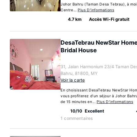
Johor Bahru (Taman Desa Tebrau), à moi
Centre...
Plus D'informations
4.7 km
Accès Wi-Fi gratuit
DesaTebrau NewStar Home
Bridal House
31, Jalan Harmonium 23/4 Taman Des
Bahru, 81800, MY
Voir la carte
En choisissant DesaTebrau NewStar Hom
vous profiterez d'un séjour à Johor Bah
de 15 minutes en...
Plus D'informations
10/10
Excellent
1 commentaires