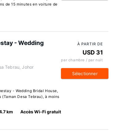
ns de 15 minutes en voiture de
stay - Wedding
À PARTIR DE
USD 31
par chambre / par nuit
a Tebrau, Johor
Sélectionner
estay - Wedding Bridal House,
ru (Taman Desa Tebrau), à moins
4.7 km
Accès Wi-Fi gratuit