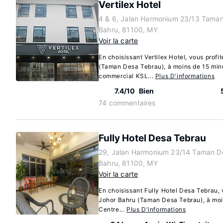
Vertilex Hotel
4 & 6, Jalan Harmonium 23/13 Taman
Bahru, 81100, MY
Voir la carte
En choisissant Vertilex Hotel, vous profi
(Taman Desa Tebrau), à moins de 15 minu
commercial KSL...
Plus D'informations
7.4/10
Bien
74 commentaires
Fully Hotel Desa Tebrau
29, Jalan Harmonium 23/14 Taman D
Bahru, 81100, MY
Voir la carte
En choisissant Fully Hotel Desa Tebrau, 
Johor Bahru (Taman Desa Tebrau), à moi
Centre...
Plus D'informations