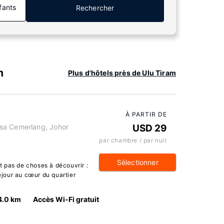
fants
Rechercher
m
Plus d'hôtels près de Ulu Tiram
À PARTIR DE
sa Cemerlang, Johor
USD 29
par chambre / par nuit
Sélectionner
 pas de choses à découvrir :
séjour au cœur du quartier
4.0 km
Accès Wi-Fi gratuit