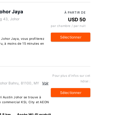
ohor Jaya
À PARTIR DE
g 43, Johor
USD 50
par chambre / par nuit
Sélectionner
 Johor Jaya, vous profiterez
ru, à moins de 15 minutes en
Pour plus d'infos sur cet
hôtel :
ohor Bahru, 81100, MY
Voir
Sélectionner
ri Austin Johor se trouve à
re commercial KSL City et AEON
4.5 km
Accès Wi-Fi gratuit