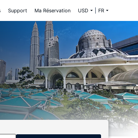
s
Support
Ma Réservation
USD
FR