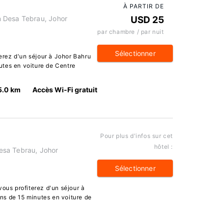
À PARTIR DE
 Desa Tebrau, Johor
USD 25
par chambre / par nuit
Sélectionner
terez d'un séjour à Johor Bahru
tes en voiture de Centre
5.0 km
Accès Wi-Fi gratuit
Pour plus d'infos sur cet
hôtel :
esa Tebrau, Johor
Sélectionner
vous profiterez d'un séjour à
ns de 15 minutes en voiture de