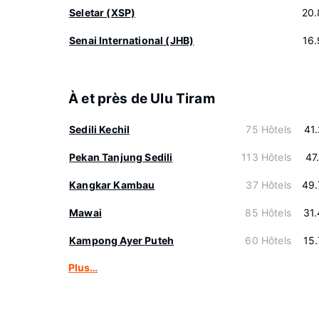
Seletar (XSP)
20.
Senai International (JHB)
16
À et près de Ulu Tiram
Sedili Kechil
75 Hôtels
41
Pekan Tanjung Sedili
113 Hôtels
47
Kangkar Kambau
37 Hôtels
49.
Mawai
85 Hôtels
31
Kampong Ayer Puteh
60 Hôtels
15
Plus…