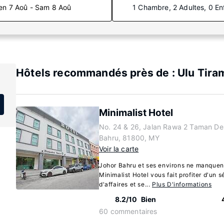
en 7 Aoû - Sam 8 Aoû
1 Chambre, 2 Adultes, 0 En
Hôtels recommandés près de : Ulu Tira
Minimalist Hotel
No. 24 & 26, Jalan Rawa 2 Taman De
Bahru, 81800, MY
Voir la carte
Johor Bahru et ses environs ne manquent
Minimalist Hotel vous fait profiter d'un 
d'affaires et se...
Plus D'informations
8.2/10
Bien
60 commentaires