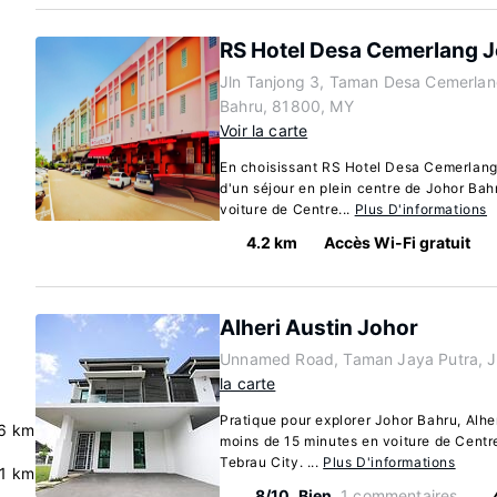
RS Hotel Desa Cemerlang J
Jln Tanjong 3, Taman Desa Cemerlan
Bahru, 81800, MY
Voir la carte
En choisissant RS Hotel Desa Cemerlang
d'un séjour en plein centre de Johor Bah
voiture de Centre...
Plus D'informations
4.2 km
Accès Wi-Fi gratuit
Alheri Austin Johor
Unnamed Road, Taman Jaya Putra, J
la carte
Pratique pour explorer Johor Bahru, Alhe
6 km
moins de 15 minutes en voiture de Cent
Tebrau City. ...
Plus D'informations
.1 km
8/10
Bien
1 commentaires