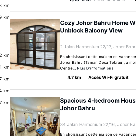
8 km
.9 km
Cozy Johor Bahru Home Wi
Unblock Balcony View
2 Jalan Harmonium 22/17, Johor Bah
.2 km
En choisissant cette maison de vacances,
Johor Bahru (Taman Desa Tebrau), à moi
.1 km
Centre...
Plus D'informations
4.7 km
Accès Wi-Fi gratuit
7 km
.4 km
Spacious 4-bedroom House 
.7 km
Johor Bahru
34 Jalan Harmonium 22/16, Johor Ba
En choisissant cette maison de vacances,