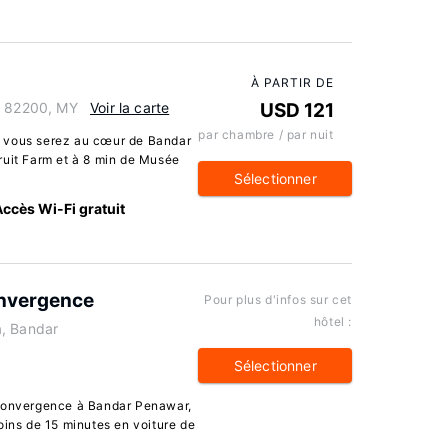
À PARTIR DE
, 82200, MY
Voir la carte
USD 121
par chambre / par nuit
, vous serez au cœur de Bandar
ruit Farm et à 8 min de Musée
Sélectionner
Accès Wi-Fi gratuit
onvergence
Pour plus d'infos sur cet
hôtel :
a, Bandar
Sélectionner
 Convergence à Bandar Penawar,
oins de 15 minutes en voiture de