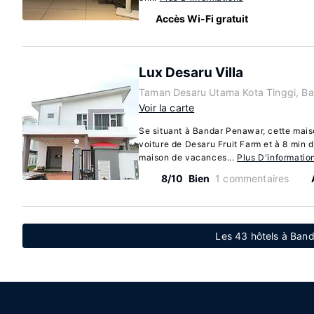
Accès Wi-Fi gratuit
Lux Desaru Villa
Taman Desaru Utama Kota Tinggi, B
Voir la carte
Se situant à Bandar Penawar, cette mais
voiture de Desaru Fruit Farm et à 8 min 
maison de vacances...
Plus D'informatio
8/10
Bien
1 commentaires
Les 43 hôtels à Ban