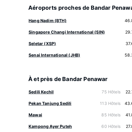
Aéroports proches de Bandar Penaw
Hang Nadim (BTH)
46.
Singapore Changi International (SIN)
29
Seletar (XSP)
37
Senai International (JHB)
58.
À et près de Bandar Penawar
Sedili Kechil
75 Hôtels
22
Pekan Tanjung Sedili
113 Hôtels
43.
Mawai
85 Hôtels
41
Kampong Ayer Puteh
60 Hôtels
27