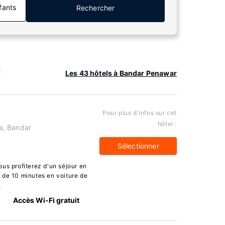
fants
Rechercher
r
Les 43 hôtels à Bandar Penawar
Pour plus d'infos sur cet
hôtel :
a, Bandar
Sélectionner
us profiterez d'un séjour en
 de 10 minutes en voiture de
s
Accès Wi-Fi gratuit