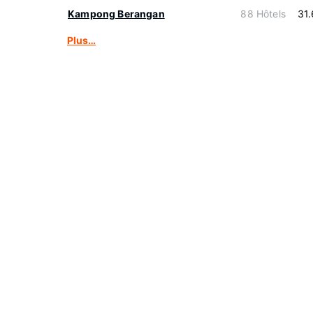
Kampong Berangan
88 Hôtels
31
Plus…