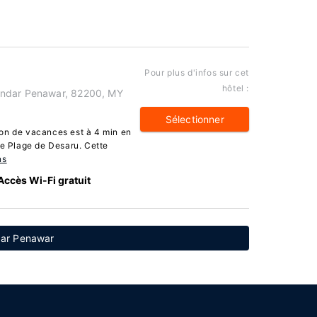
Pour plus d'infos sur cet
hôtel :
andar Penawar, 82200, MY
Sélectionner
on de vacances est à 4 min en
de Plage de Desaru. Cette
ns
Accès Wi-Fi gratuit
dar Penawar