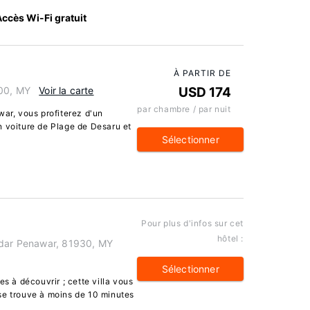
Accès Wi-Fi gratuit
À PARTIR DE
200, MY
Voir la carte
USD 174
par chambre / par nuit
war, vous profiterez d'un
n voiture de Plage de Desaru et
Sélectionner
Pour plus d'infos sur cet
hôtel :
ndar Penawar, 81930, MY
Sélectionner
 à découvrir ; cette villa vous
t se trouve à moins de 10 minutes