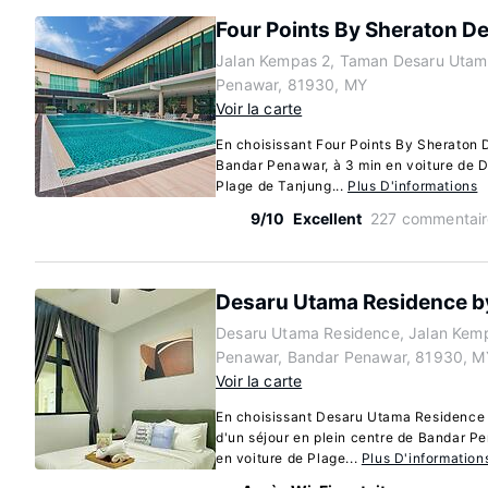
Four Points By Sheraton D
Jalan Kempas 2, Taman Desaru Utam
Penawar, 81930, MY
Voir la carte
En choisissant Four Points By Sheraton 
Bandar Penawar, à 3 min en voiture de D
Plage de Tanjung...
Plus D'informations
9/10
Excellent
227 commentair
Desaru Utama Residence b
Desaru Utama Residence, Jalan Kem
Penawar, Bandar Penawar, 81930, M
Voir la carte
En choisissant Desaru Utama Residence 
d'un séjour en plein centre de Bandar P
en voiture de Plage...
Plus D'information