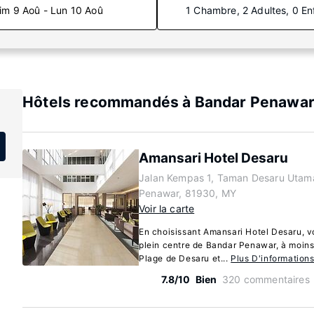
im 9 Aoû - Lun 10 Aoû
1 Chambre, 2 Adultes, 0 En
Hôtels recommandés à Bandar Penawa
Amansari Hotel Desaru
Jalan Kempas 1, Taman Desaru Utam
Penawar, 81930, MY
Voir la carte
En choisissant Amansari Hotel Desaru, vo
plein centre de Bandar Penawar, à moins
Plage de Desaru et...
Plus D'information
7.8/10
Bien
320 commentaires