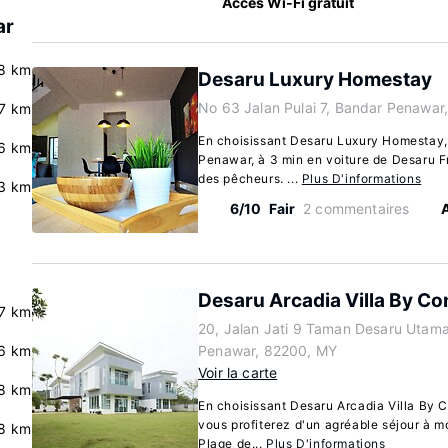
Accès Wi-Fi gratuit
ar
8 km
Desaru Luxury Homestay
No 63 Jalan Pulai 7, Bandar Penawar
.7 km
En choisissant Desaru Luxury Homestay
.6 km
Penawar, à 3 min en voiture de Desaru F
des pêcheurs. ...
Plus D'informations
3 km
6/10
Fair
2 commentaires
Desaru Arcadia Villa By C
.7 km
20, Jalan Jati 9 Taman Desaru Utam
6 km
Penawar, 82200, MY
Voir la carte
.8 km
En choisissant Desaru Arcadia Villa By
vous profiterez d'un agréable séjour à m
.8 km
Plage de...
Plus D'informations