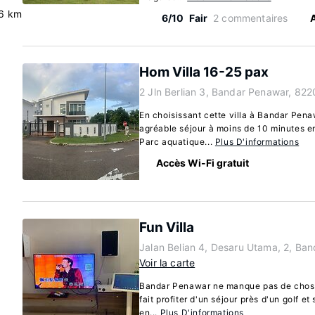
.6 km
6/10
Fair
2 commentaires
Hom Villa 16-25 pax
2 Jln Berlian 3, Bandar Penawar, 82
En choisissant cette villa à Bandar Pena
agréable séjour à moins de 10 minutes e
Parc aquatique...
Plus D'informations
Accès Wi-Fi gratuit
Fun Villa
Jalan Belian 4, Desaru Utama, 2, Ba
Voir la carte
Bandar Penawar ne manque pas de choses
fait profiter d'un séjour près d'un golf e
en...
Plus D'informations