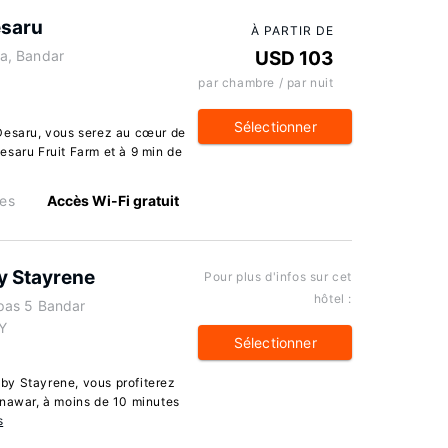
esaru
À PARTIR DE
a, Bandar
USD 103
par chambre / par nuit
Sélectionner
Desaru, vous serez au cœur de
esaru Fruit Farm et à 9 min de
es
Accès Wi-Fi gratuit
y Stayrene
Pour plus d'infos sur cet
hôtel :
pas 5 Bandar
Y
Sélectionner
by Stayrene, vous profiterez
enawar, à moins de 10 minutes
s