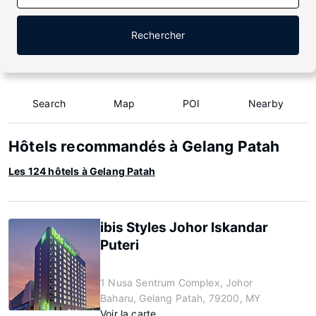
Rechercher
Search
Map
POI
Nearby
Hôtels recommandés à Gelang Patah
Les 124 hôtels à Gelang Patah
ibis Styles Johor Iskandar
Puteri
1 Nusa Sentrum Complex, Johor
Baharu, Gelang Patah, 79200, MY
Voir la carte