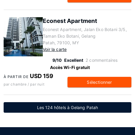
Econest Apartment
Econest Apartment, Jalan Eko Botani 3/5,
Taman Eko Botani, Gelang
Patah, 79100, MY
Voir la carte
9/10
Excellent
2 commentaires
Accès Wi-Fi gratuit
USD 159
À PARTIR DE
Sélectionner
par chambre / par nuit
Les 124 hôtels à Gelang Patah