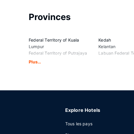
Provinces
Federal Territory of Kuala
Kedah
Lumpur
Kelantan
Federal Territory of Putrajaya
Labuan Federal Te
Johor
Malacca
Plus…
Explore Hotels
Tous les pays