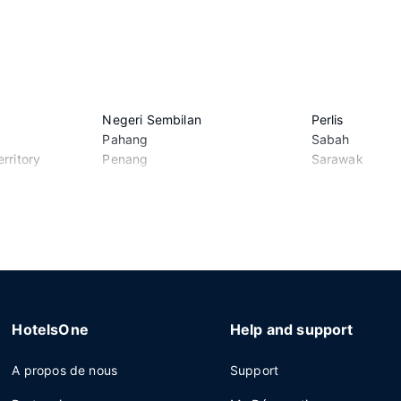
Negeri Sembilan
Perlis
Pahang
Sabah
rritory
Penang
Sarawak
Perak
Selangor
HotelsOne
Help and support
A propos de nous
Support