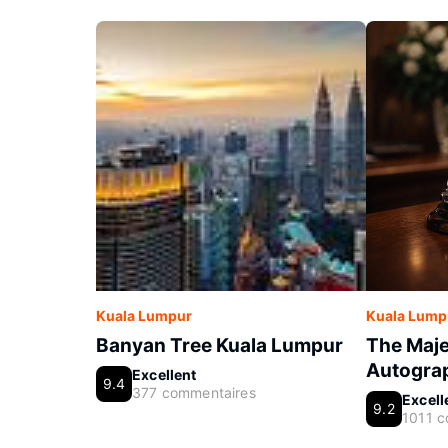
Kuala Lumpur
Kuala Lump
Banyan Tree Kuala Lumpur
The Maje
Autograp
Excellent
9.4
377 commentaires
Excell
9.2
1011 c