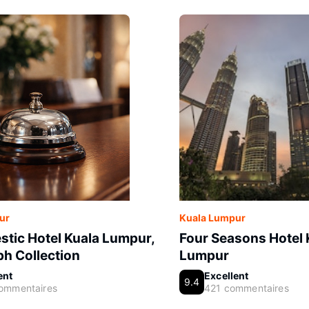
ur
Kuala Lumpur
stic Hotel Kuala Lumpur,
Four Seasons Hotel 
h Collection
Lumpur
ent
Excellent
9.4
ommentaires
421 commentaires