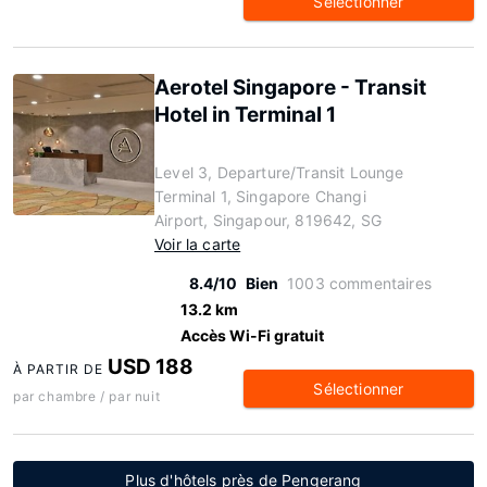
Sélectionner
Aerotel Singapore - Transit
Hotel in Terminal 1
Level 3, Departure/Transit Lounge
Terminal 1, Singapore Changi
Airport, Singapour, 819642, SG
Voir la carte
8.4/10
Bien
1003 commentaires
13.2 km
Accès Wi-Fi gratuit
USD 188
À PARTIR DE
Sélectionner
par chambre / par nuit
Plus d'hôtels près de Pengerang