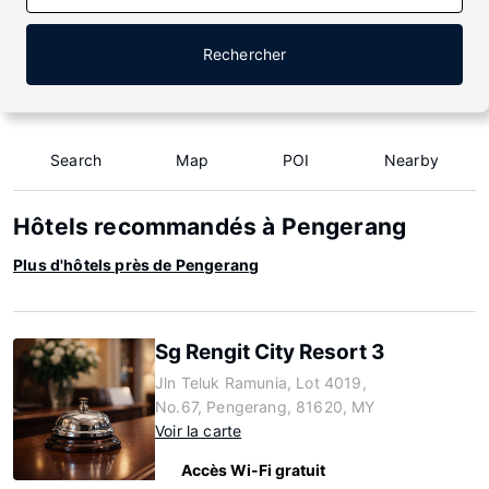
Rechercher
Search
Map
POI
Nearby
Hôtels recommandés à Pengerang
Plus d'hôtels près de Pengerang
Sg Rengit City Resort 3
Jln Teluk Ramunia, Lot 4019,
No.67, Pengerang, 81620, MY
Voir la carte
Accès Wi-Fi gratuit