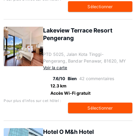
Sélectionner
Lakeview Terrace Resort
Pengerang
PTD 5025, Jalan Kota Tinggi-
Pengerang, Bandar Penawar, 81620, MY
Voir la carte
7.6/10
Bien
42 commentaires
12.3 km
Accès Wi-Fi gratuit
Pour plus d'infos sur cet hôtel :
Sélectionner
Hotel O M&h Hotel