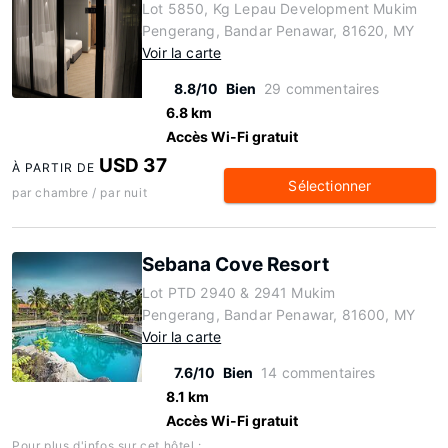
Lot 5850, Kg Lepau Development Mukim
Pengerang, Bandar Penawar, 81620, MY
Voir la carte
8.8/10
Bien
29 commentaires
6.8 km
Accès Wi-Fi gratuit
USD 37
À PARTIR DE
Sélectionner
par chambre / par nuit
Sebana Cove Resort
Lot PTD 2940 & 2941 Mukim
Pengerang, Bandar Penawar, 81600, MY
Voir la carte
7.6/10
Bien
14 commentaires
8.1 km
Accès Wi-Fi gratuit
Pour plus d'infos sur cet hôtel :