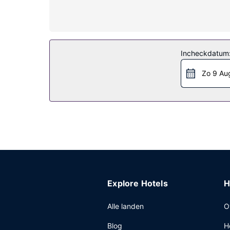
De receptie is tijdens beperkte uren geopend. Te
Incheckdatum
Zo 9 Au
Explore Hotels
H
Alle landen
O
Blog
H