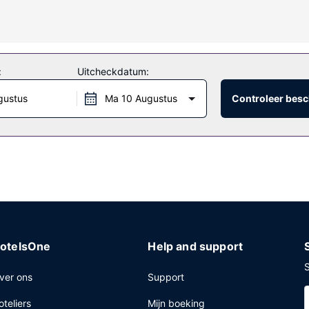
r plaatse heb je gratis parkeerplaatsen.
:
Uitcheckdatum:
gustus
Ma 10 Augustus
Controleer besc
otelsOne
Help and support
S
ver ons
Support
oteliers
Mijn boeking