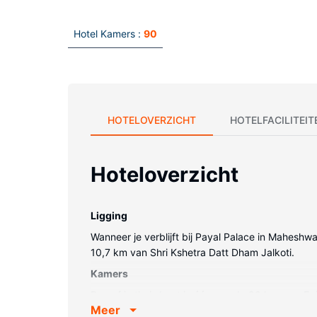
Hotel Kamers :
90
HOTELOVERZICHT
HOTELFACILITEIT
Hoteloverzicht
Ligging
Wanneer je verblijft bij Payal Palace in Maheshwa
10,7 km van Shri Kshetra Datt Dham Jalkoti.
Kamers
Doe of je thuis bent in één van de 90 kamers. Er is
Meer
Overige voorzieningen