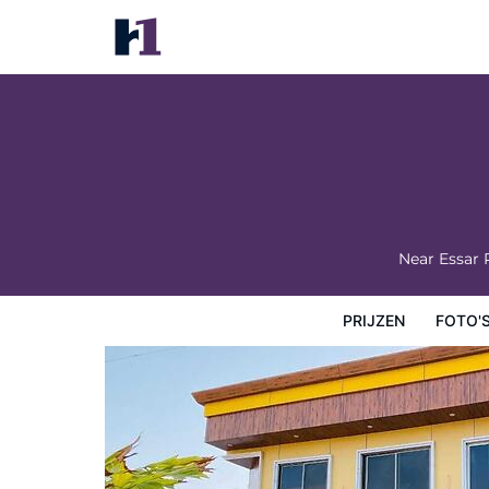
Payal Palace
Prijzen
Foto's
Kaart
Hotelfaciliteiten
Hotelgege
Near Essar
PRIJZEN
FOTO'