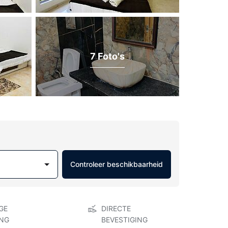
7 Foto's
Controleer beschikbaarheid
GE
DIRECTE
NG
BEVESTIGING