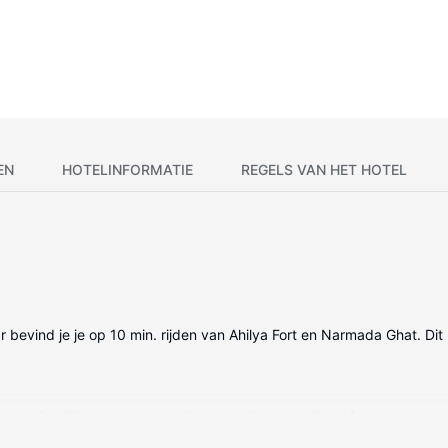
EN
HOTELINFORMATIE
REGELS VAN HET HOTEL
r bevind je je op 10 min. rijden van Ahilya Fort en Narmada Ghat. Di
 gratis wifi op de kamer als je op het internet wilt surfen.