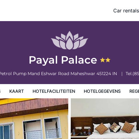
Car rentals
vens
Regels van het hotel
Payal Palace
 Petrol Pump Mand Eshwar Road
Maheshwar
451224
IN
Tel.
(8
S
KAART
HOTELFACILITEITEN
HOTELGEGEVENS
REG