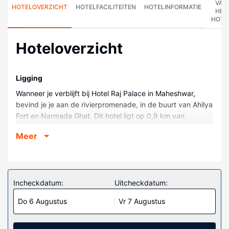
VAN
HOTELOVERZICHT
HOTELFACILITEITEN
HOTELINFORMATIE
HET
HOTE
Hoteloverzicht
Ligging
Wanneer je verblijft bij Hotel Raj Palace in Maheshwar,
bevind je je aan de rivierpromenade, in de buurt van Ahilya
Fort en Narmada Ghat. Dit hotel ligt op 0,9 km van
Pandrinath Temple en op 6,4 km van Shri Kshetra Datt
Meer
Dham Jalkoti.
Kamers
Overnacht in één van de 10 kamers met een ledtelevisie.
Op je kamer heb je een tv met digitale zenders die zorgt
Incheckdatum:
Uitcheckdatum:
voor het kijkplezier. De privébadkamers met een douche
Do 6 Augustus
Vr 7 Augustus
hebben een regendouche en gratis toiletartikelen. Bij de
voorzieningen horen gratis mineraalwater en de kamers
worden dagelijks schoongemaakt.