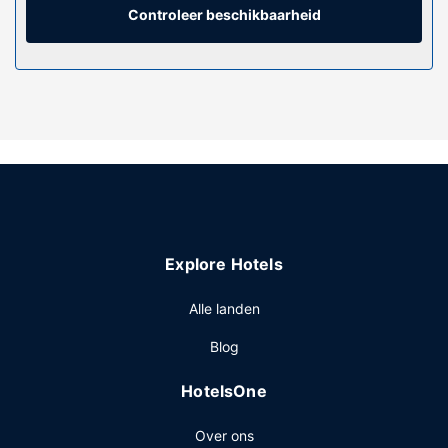
Controleer beschikbaarheid
Algemene voorziening
De accommodatie heeft een dakterras en een tuin waar je
van het uitzicht kunt genieten, maar profiteer ook van
gratis wifi. Dit hotel heeft ook winkels ter plaatse en een
picknickplaats.
Restaurant
Profiteer in dit hotel van de roomservice (beperkte tijden).
Overige voorzieningen
Enkele van de voorzieningen zijn een computerstation, een
stomerij/wasserijservice en een bagageopslagruimte. Een
Explore Hotels
shuttleservice van/naar de luchthaven is 24 uur per dag
tegen betaling beschikbaar en ter plaatse heb je gratis
Alle landen
parkeerplaatsen.
Blog
HotelsOne
Over ons