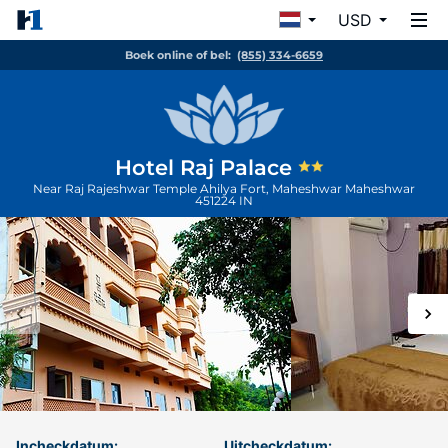
USD
Boek online of bel:
(855) 334-6659
Hotel Raj Palace
Near Raj Rajeshwar Temple Ahilya Fort, Maheshwar
Maheshwar
451224
IN
Incheckdatum:
Uitcheckdatum: