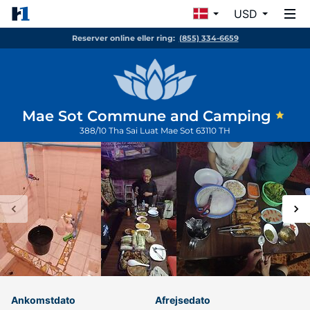
USD
Reserver online eller ring:
(855) 334-6659
Mae Sot Commune and Camping
388/10 Tha Sai Luat
Mae Sot
63110
TH
Ankomstdato
Afrejsedato