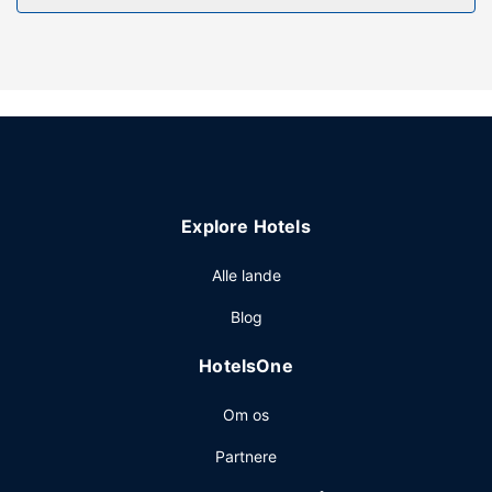
Andre faciliteter
Gæsterne har blandt andet adgang til hurtig indtjekning og
vaskeri. Gratis selvstændig parkering er til rådighed på
stedet.
Explore Hotels
Alle lande
Blog
HotelsOne
Om os
Partnere