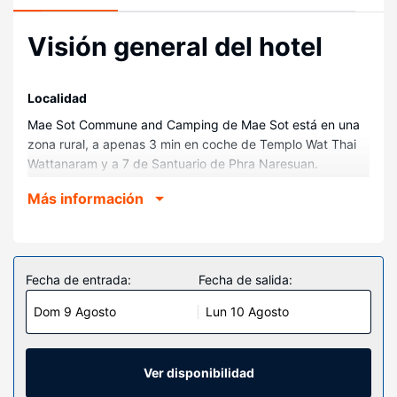
Visión general del hotel
Localidad
Mae Sot Commune and Camping de Mae Sot está en una
zona rural, a apenas 3 min en coche de Templo Wat Thai
Wattanaram y a 7 de Santuario de Phra Naresuan.
Además, este albergue se encuentra a 7,9 km de Hospital
Más información
de Mae Sot y a 13,8 km de Kamphaeng Phet Rajabhat
University.
Habitaciones
Te sentirás como en tu propia casa en cualquiera de las
Fecha de entrada:
Fecha de salida:
112 habitaciones. Mantén el contacto con los tuyos gracias
Dom 9 Agosto
Lun 10 Agosto
a la la conexión wifi gratis.
Servicios hotel
Con una piscina al aire libre y muchas otras instalaciones
Ver disponibilidad
recreativas a tu disposición, no te quedará ni un minuto