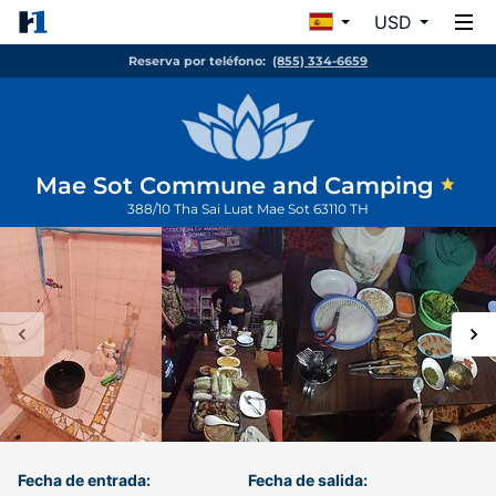
USD
Reserva por teléfono:
(855) 334-6659
Mae Sot Commune and Camping
388/10 Tha Sai Luat
Mae Sot
63110
TH
Fecha de entrada:
Fecha de salida: