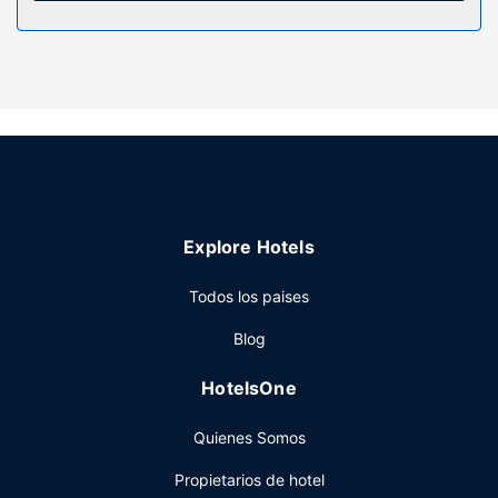
libre. Tienes también jardín donde sentarte a contemplar el
paisaje.
Otros servicios
Tendrás check-in exprés y una lavandería a tu disposición.
Hay un aparcamiento sin asistencia gratuito disponible.
Explore Hotels
Todos los paises
Blog
HotelsOne
Quienes Somos
Propietarios de hotel