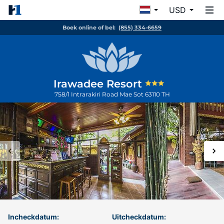
USD
Boek online of bel:
(855) 334-6659
Irawadee Resort
758/1 Intrarakiri Road
Mae Sot
63110
TH
Incheckdatum:
Uitcheckdatum: