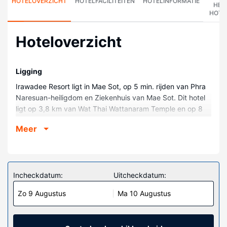
HOTELOVERZICHT
HOTELFACILITEITEN
HOTELINFORMATIE
HET
HOTE
Hoteloverzicht
Ligging
Irawadee Resort ligt in Mae Sot, op 5 min. rijden van Phra
Naresuan-heiligdom en Ziekenhuis van Mae Sot. Dit hotel
ligt op 3,8 km van Wat Thai Wattanaram Temple en op 8
km van Kamphaeng Phet Rajabhat-universiteit.
Meer
Kamers
Doe of je thuis bent in één van de 15 klimaatgeregelde
kamers met een koelkast en een flatscreentelevisie. Alle
kamers hebben een balkon. Dankzij gratis wifi blijf je
Incheckdatum:
Uitcheckdatum:
online, terwijl de tv met kabelzenders zorgt voor het
Zo 9 Augustus
Ma 10 Augustus
kijkplezier. De privébadkamers met een douche hebben
gratis toiletartikelen en bidets.
Algemene voorziening