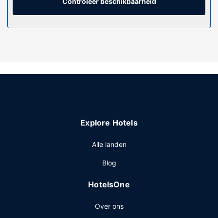
Controleer beschikbaarheid
Plezier gegarandeerd dankzij fietsenverhuur of geniet van
het uitzicht vanuit een terras en een tuin.
Restaurant
Bestel iets lekkers in de koffiebar/het café van dit hotel of
blijf gewoon in je kamer en profiteer van de roomservice.
Sluit je dag af met een drankje in een bar/lounge. Dagelijks
kun je van 07.30 uur tot 11.00 uur genieten van een gratis
à-la-carte-ontbijt.
Overige voorzieningen
Ter plaatse heb je gratis parkeerplaatsen.
Explore Hotels
Alle landen
Blog
HotelsOne
Over ons