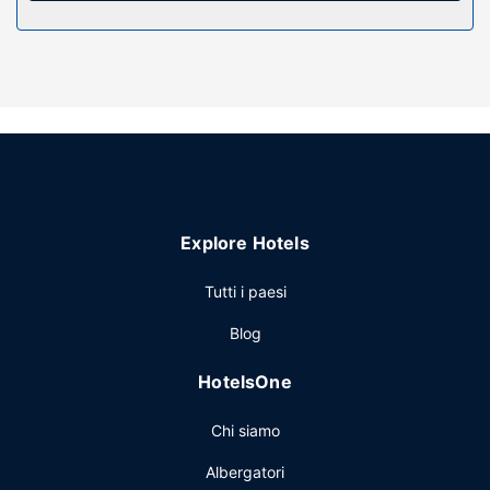
Attrattive della proprietà
Avrai a disposizione un giardino da dove ammirare il
paesaggio, nonché il Wi-Fi gratuito e l'assistenza per la
prenotazione di tour e biglietti.
Altre attrattive
Potrai usufruire di un pratico servizio di lavanderia e
lavaggio a secco, una reception aperta 24 ore su 24 e
deposito bagagli. Il un parcheggio gratuito è disponibile in
loco.
Explore Hotels
Tutti i paesi
Blog
HotelsOne
Chi siamo
Albergatori