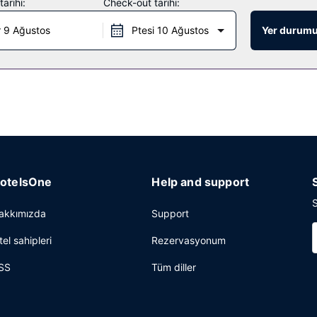
arihi:
Check-out tarihi:
visi, 24 saat açık resepsiyon ve valiz dolabı mevcuttur. Ücretsiz otop
 9 Ağustos
Ptesi 10 Ağustos
Yer durumu
otelsOne
Help and support
S
akkımızda
Support
tel sahipleri
Rezervasyonum
SS
Tüm diller