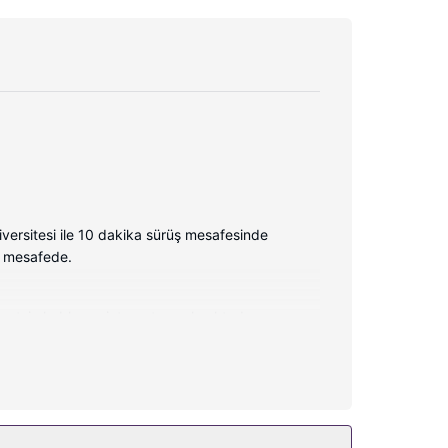
rsitesi ile 10 dakika sürüş mesafesinde
) mesafede.
cretsiz kablosuz internet sunulmaktadır.
nleri vardır. Misafirlere kahve/çay makinesi ve
yararlanın.