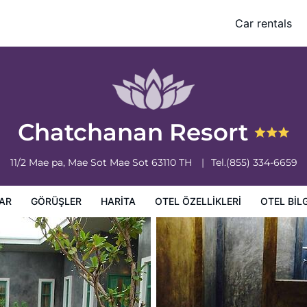
Car rentals
leri
Otel bilgileri
Otel Koşulları
Chatchanan Resort
11/2 Mae pa, Mae Sot
Mae Sot
63110
TH
Tel.
(855) 334-6659
AR
GÖRÜŞLER
HARITA
OTEL ÖZELLIKLERI
OTEL BILG