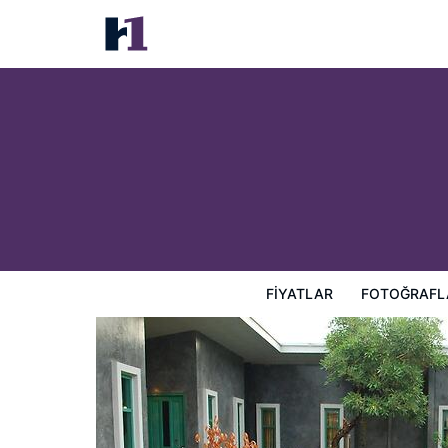
Chatchanan Resort
Fiyatlar
Fotoğraflar
Görüşler
Harita
Otel Özellik
FIYATLAR
FOTOĞRAFL