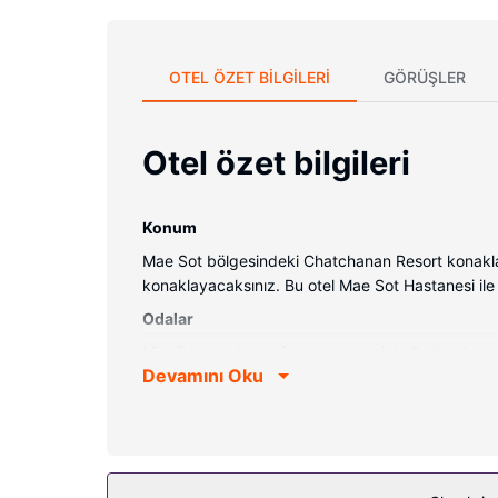
OTEL ÖZET BILGILERI
GÖRÜŞLER
Otel özet bilgileri
Konum
Mae Sot bölgesindeki Chatchanan Resort konakla
konaklayacaksınız. Bu otel Mae Sot Hastanesi ile
Odalar
Misafirlerimizin konforu ve rahatı için 8 klimalı 
Devamını Oku
Misafirlerimizin iyi vakit geçirebilmesi için uydu
ücretsiz şişe su gibi imkânlar ve kolaylıklar sunu
Otelin güzelliği
Bahçe ile manzaranın tadını çıkartın ve ücretsiz k