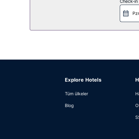
Diğer güzellikler
Check-in t
Misafirler için kuru temizleme/çamaşır yıkama ser
Pzr
Explore Hotels
H
Tüm ülkeler
H
Blog
O
S