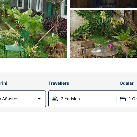
rihi:
Travellers
Odalar
0 Ağustos
2 Yetişkin
1 O