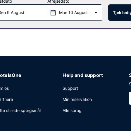
stdato
Afrejsedato
Søn 9 August
Man 10 August
Tjek led
ekning, vaskeri og et pengeskab i receptionen.
otelsOne
Help and support
S
m os
Support
artnere
Min reservation
fte stillede spørgsmål
Alle sprog