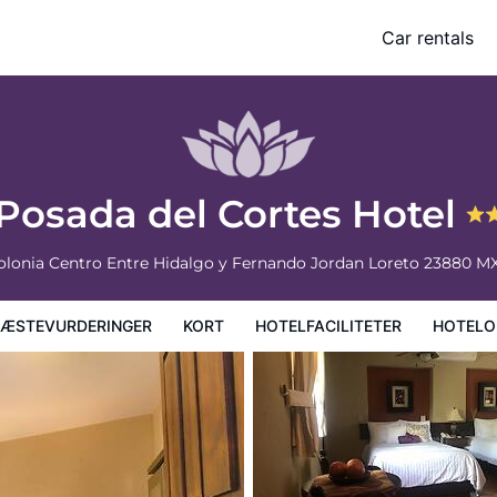
Car rentals
faciliteter
Hoteloplysninger
Hotelregler
Posada del Cortes Hotel
 Colonia Centro Entre Hidalgo y Fernando Jordan
Loreto
23880
M
ÆSTEVURDERINGER
KORT
HOTELFACILITETER
HOTELO