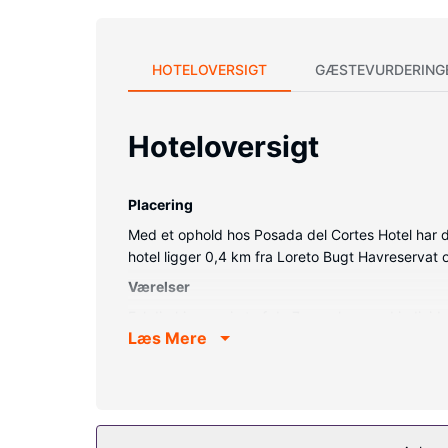
HOTELOVERSIGT
GÆSTEVURDERING
Hoteloversigt
Placering
Med et ophold hos Posada del Cortes Hotel har du
hotel ligger 0,4 km fra Loreto Bugt Havreservat
Værelser
Føl dig hjemme i et af de 7 værelser med indivi
Læs Mere
dundyner og premium-sengetøj. Med gratis Wi-F
hårtørrer.
Ejendomsfacilitet
Lad dig forkæle med massage, kropsbehandlinger o
med udflugter/billetter.