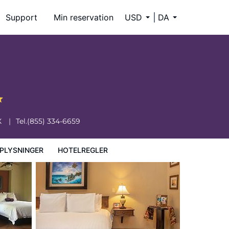
Support
Min reservation
USD
DA
X
Tel.
(855) 334-6659
PLYSNINGER
HOTELREGLER