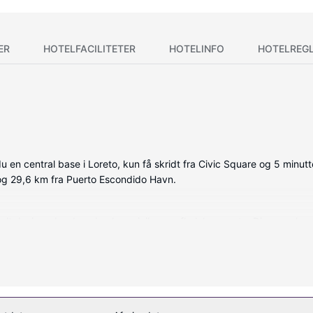
ER
HOTELFACILITETER
HOTELINFO
HOTELREG
 en central base i Loreto, kun få skridt fra Civic Square og 5 minutt
 og 29,6 km fra Puerto Escondido Havn.
duelt design, der desuden har minibar og fladskærms-tv. Din seng h
i kan du altid komme på nettet. Badeværelserne indeholder bruser
g ansigtsbehandlinger på stedet. Dette hotel i kolonialstil tilbyde