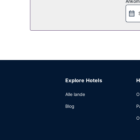
Ankom
Andre faciliteter
Gæsterne har blandt andet adgang til hurtig udtj
Explore Hotels
H
Alle lande
O
Blog
P
O