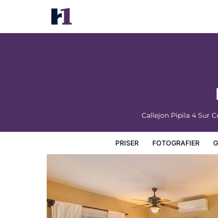
Posada del Cortes Hotel
Priser
Fotografier
Gæstevurderinger
Kort
Hotel
Callejon Pipila 4 Sur
PRISER
FOTOGRAFIER
G