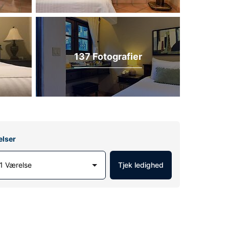
137 Fotografier
elser
1 Værelse
Tjek ledighed