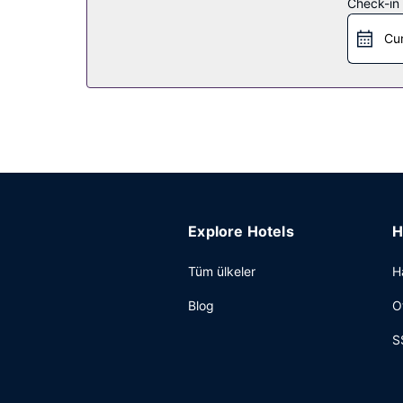
Check-in t
Misafirler için hızlı çıkış, çamaşırhane ve resep
Cu
Explore Hotels
H
Tüm ülkeler
H
Blog
O
S