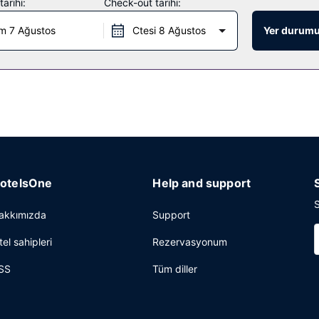
arihi:
Check-out tarihi:
siyonda emanet kasası mevcuttur.
m 7 Ağustos
Ctesi 8 Ağustos
Yer durumu
otelsOne
Help and support
S
akkımızda
Support
tel sahipleri
Rezervasyonum
SS
Tüm diller