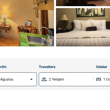
rihi:
Travellers
Odalar
 Ağustos
2 Yetişkin
1 O