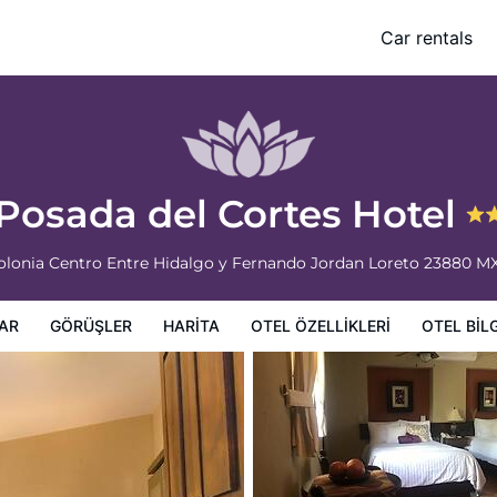
Car rentals
leri
Otel bilgileri
Otel Koşulları
Posada del Cortes Hotel
 Colonia Centro Entre Hidalgo y Fernando Jordan
Loreto
23880
M
AR
GÖRÜŞLER
HARITA
OTEL ÖZELLIKLERI
OTEL BILG