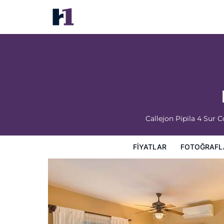
Posada del Cortes Hotel
Fiyatlar
Fotoğraflar
Görüşler
Harita
Otel Özellik
Callejon Pipila 4 Sur
FIYATLAR
FOTOĞRAFL