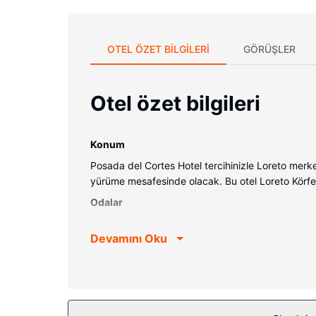
OTEL ÖZET BILGILERI
GÖRÜŞLER
Otel özet bilgileri
Konum
Posada del Cortes Hotel tercihinizle Loreto merk
yürüme mesafesinde olacak. Bu otel Loreto Körfezi
Odalar
Misafirler minibar ve düz ekran televizyon bulun
Devamını Oku
kaliteli yatak takımı bulunur. Odada ücretsiz kab
Otelin güzelliği
Otelde misafirlere masaj, vücut bakımı ve yüz bakı
Diğer güzellikler