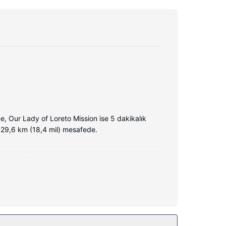
, Our Lady of Loreto Mission ise 5 dakikalık
e 29,6 km (18,4 mil) mesafede.
Select Comfort yatağınızda kuştüyü yorgan ve
saç kurutma makinesi bulunur.
nternet ve tur/bilet desteği sunulmaktadır.