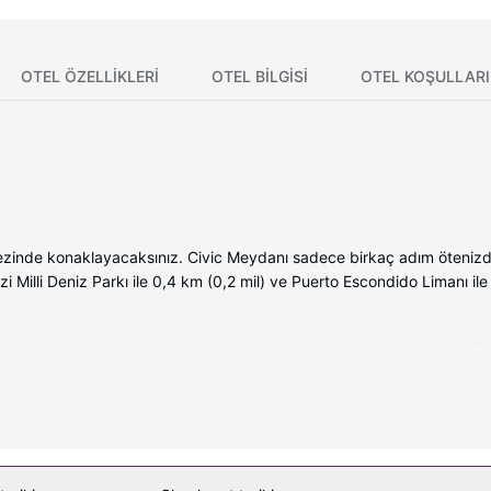
OTEL ÖZELLIKLERI
OTEL BILGISI
OTEL KOŞULLARI
ezinde konaklayacaksınız. Civic Meydanı sadece birkaç adım ötenizde
 Milli Deniz Parkı ile 0,4 km (0,2 mil) ve Puerto Escondido Limanı il
an 7 ayrı ayrı dekore edilmiş odada evlerinin konforunu yaşayabilir. 
losuz internet vardır. Banyolarda duş kabini, geniş duş başlıkları ve 
mı sunulmaktadır. Bu Koloniyel stili otelde ayrıca ücretsiz kablosuz İ