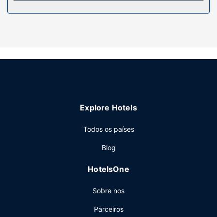
Serviço do hotel
Contemple fantásticas vistas a partir da açoteia e do
jardim ou tire partido das várias comodidades e serviços
ao seu dispor, incluindo Wi-fi grátis. O espaço inclui
também uma área para piqueniques e churrasqueiras a
gás.
Restaurante
Se quiser petiscar no conforto dos lençóis, dê uma vista
Explore Hotels
de olhos pela ementa do serviço de quarto.
Outros serviços
Todos os países
Armazenamento de bagagem e uma lavandaria estão
Blog
entre o leque de comodidades oferecidas por Este
apartamento. Há estacionamento grátis no local.
HotelsOne
Sobre nos
Parceiros