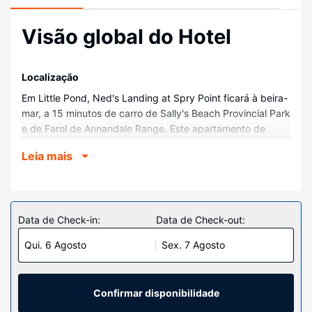
Visão global do Hotel
Localização
Em Little Pond, Ned's Landing at Spry Point ficará à beira-
mar, a 15 minutos de carro de Sally's Beach Provincial Park
e de Farol de Annandale Range. Este apartamento de
praia está a 40,7 km (25,3 mi) de Parque Nacional da Ilha
Leia mais
de Prince Edward e a 17,1 km (10,6 mi) de The Myriad
View Artisan Distillery.
Quartos
Os 7 quartos contam com uma cozinha, se quiser preparar
Data de Check-in:
Data de Check-out:
aquele prato especial. Ao final do dia, assista a uma
Qui. 6 Agosto
Sex. 7 Agosto
seleção de canais digitais no seu televisor de ecrã plano
de 48 polegadas. A internet sem fios permite-lhe estar
sempre contactável. As comodidades incluem ainda áreas
de estar separadas e micro-ondas. A limpeza dos quartos
Confirmar disponibilidade
é efetuada diária.