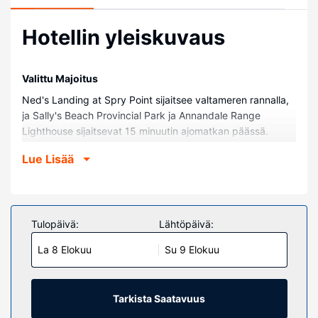
Hotellin yleiskuvaus
Valittu Majoitus
Ned's Landing at Spry Point sijaitsee valtameren rannalla,
ja Sally's Beach Provincial Park ja Annandale Range
Lighthouse sijaitsevat 15 minuutin ajomatkan päässä.
Tämä rannalla sijaitseva huoneisto sijaitsee 40,7 km:n
Lue Lisää
päässä kohteesta Prince Edward Island National Park ja
17,1 km:n päässä kohteesta The Myriad View Artisan
Distillery.
Huoneet
Tulopäivä:
Lähtöpäivä:
Tässä majoituspaikassa on 7 huonetta, joiden varusteluun
La 8 Elokuu
Su 9 Elokuu
kuuluu muun muassa keittiö. Mukavuuksiin kuuluu 48-
tuumainen taulutelevisio ja digitaalikanavat. Käytössäsi on
myös ilmainen langaton internetyhteys. Huone siivotaan
päivittäin. Huoneissa on oleskelualue ja mikroaaltouuni.
Tarkista Saatavuus