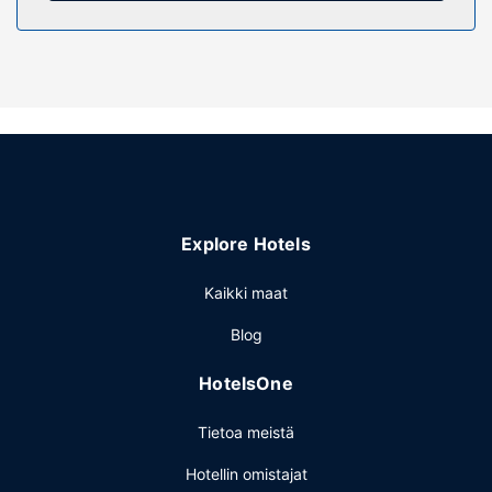
Kiinteistön miellyttävyys
Hyödynnä terassi, puutarha ja ilmainen langaton
internetyhteys. Tämän huoneiston palveluihin kuuluu
piknikalue ja kaasugrilli.
Ravintola
Huoneisto tarjoaa asiakkailleen huonepalvelun.
Muut mukavuudet
Käytössäsi on matkatavarasäilytys ja pyykinpesutilat.
Palveluihin kuuluu ilmainen pysäköinti.
Explore Hotels
Kaikki maat
Blog
HotelsOne
Tietoa meistä
Hotellin omistajat