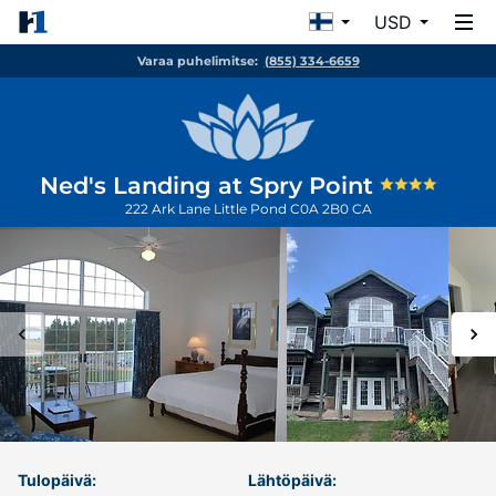
USD
Varaa puhelimitse:
(855) 334-6659
Ned's Landing at Spry Point
222 Ark Lane
Little Pond
C0A 2B0
CA
Tulopäivä:
Lähtöpäivä: