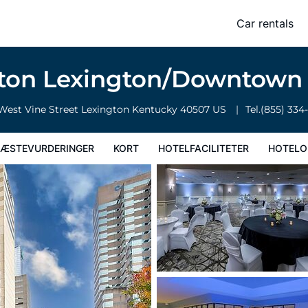
Car rentals
faciliteter
Hoteloplysninger
Hotelregler
lton Lexington/Downtow
West Vine Street
Lexington
Kentucky
40507
US
Tel.
(855) 334
ÆSTEVURDERINGER
KORT
HOTELFACILITETER
HOTELO