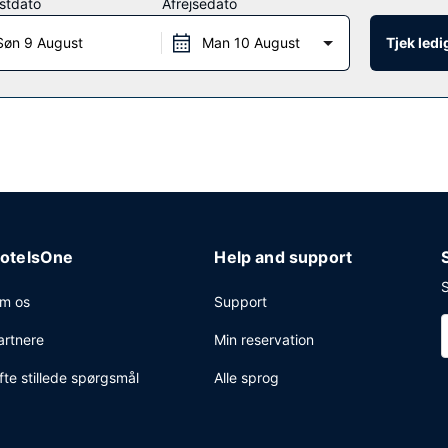
stdato
Afrejsedato
Søn 9 August
Man 10 August
Tjek led
 restauranter på dette hotel. Du kan også blive på værelset og nyde g
slut dagen med en drink eller to i baren/loungen. Fuld morgenmad tilb
station, hurtig udtjekning og gratis aviser i lobbyen. Planlægger du
 bestående af et konferencecenter og 17 mødelokaler. Lufthavnstrans
otelsOne
Help and support
S
m os
Support
artnere
Min reservation
fte stillede spørgsmål
Alle sprog