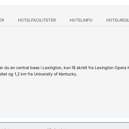
ER
HOTELFACILITETER
HOTELINFO
HOTELREG
 du en central base i Lexington, kun få skridt fra Lexington Opera
sitet og 1,2 km fra University of Kentucky.
deholder MP3-dockingstation og fladskærms-tv. Din seng er udstyret
erholdning, og internetforbindelse via kabel og Wi-Fi er til rådighed
rer.
kluderer en indendørs pool og et fitnesscenter. Andre faciliteter på de