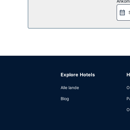
Ankom
Restaurant
Få en bid mad på Triangle Grille, som er en af 2
eller hente en snack på stedets kaffebar/café. Af
11.00.
Andre faciliteter
Gæsterne har blandt andet adgang til en computer
der et område på 1733 kvadratmeter til rådighed,
Explore Hotels
H
Alle lande
O
Blog
P
O