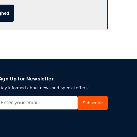
ighed
odt af roomservice (i et begrænset antal timer)
ydes mod gebyr dagligt fra kl. 06.30 til kl.
 et arrangement i Lexington? På dette hotel er
port tur-retur er gratis i et begrænset tidsrum.
Sign Up for Newsletter
tay informed about news and special offers!
Subscribe