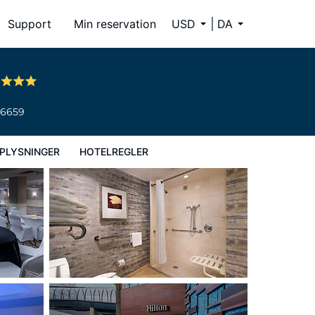
Support
Min reservation
USD
DA
n
-6659
PLYSNINGER
HOTELREGLER