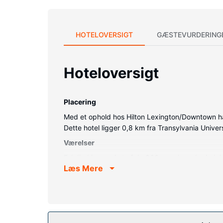
HOTELOVERSIGT
GÆSTEVURDERING
Hoteloversigt
Placering
Med et ophold hos Hilton Lexington/Downtown har
Dette hotel ligger 0,8 km fra Transylvania Univer
Værelser
Føl dig hjemme i et af de 366 værelser, der in
Læs Mere
bomuldslagner. Der tilbydes kabelkanaler som und
badeværelse med designertoiletartikler og hårtør
Ejendomsfacilitet
Sørg for at nyde de rekreative faciliteter, der in
gavebutik/aviskiosk og bryllupsfaciliteter.