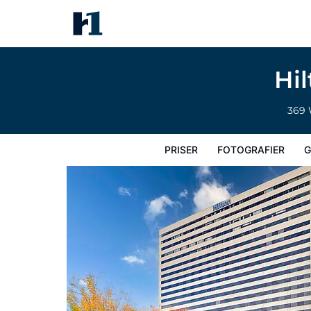
Hilton Lexington/Downtown
Priser
Fotografier
Gæstevurderinger
Kort
Hotel
Hi
369 
PRISER
FOTOGRAFIER
G