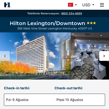
USD
Telefonla Rezervasyon:
(855) 334-6659
Hilton Lexington/Downtown
369 West Vine Street
Lexington
Kentucky
40507
US
Check-in tarihi:
Check-out tarihi:
Pzr 9 Ağustos
Ptesi 10 Ağustos