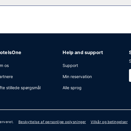
rnetforbindelse via kabel, et døgnåbent forretningscenter og hurtig 
kvadratmeter til rådighed, bestående af konferencelokaler og et møde
otelsOne
Help and support
S
m os
Support
artnere
Min reservation
fte stillede spørgsmål
Alle sprog
serveret.
Beskyttelse af personlige oplysninger
Vilkår og betingelser