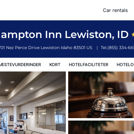
Car rentals
faciliteter
Hoteloplysninger
Hotelregler
ampton Inn Lewiston, ID
701 Nez Perce Drive
Lewiston
Idaho
83501
US
Tel.
(855) 334-66
ÆSTEVURDERINGER
KORT
HOTELFACILITETER
HOTELO