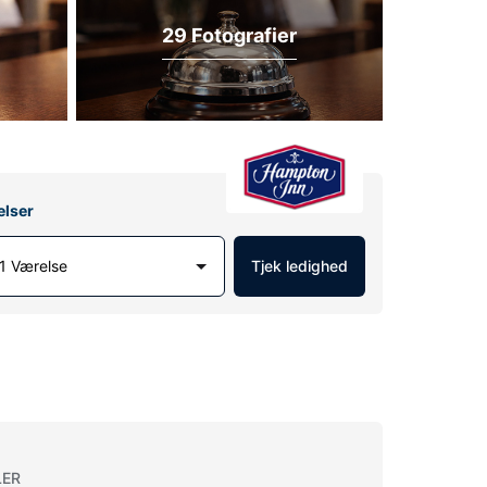
29 Fotografier
elser
1 Værelse
Tjek ledighed
LER