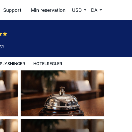
Support
Min reservation
USD
DA
59
PLYSNINGER
HOTELREGLER