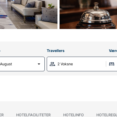
o
Travellers
Vær
 August
2 Voksne
ER
HOTELFACILITETER
HOTELINFO
HOTELREG