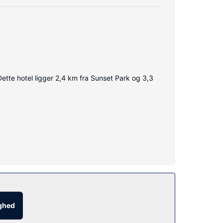
ette hotel ligger 2,4 km fra Sunset Park og 3,3
i er til rådighed. Værelset har et privat
 udføres dagligt.
l tilbyder desuden gratis trådløs internetadgang,
ce.
uderet.
ighed