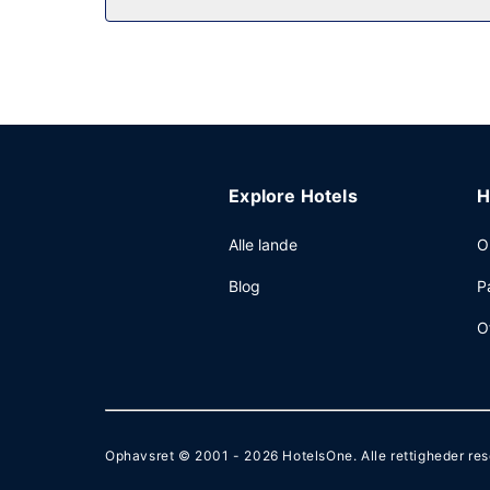
Gæsterne har blandt andet adgang til gratis inte
Lewiston? På dette hotel er der et område på 67 
(døgnet rundt).
Explore Hotels
H
Alle lande
O
Blog
P
O
Ophavsret © 2001 - 2026
HotelsOne
. Alle rettigheder re