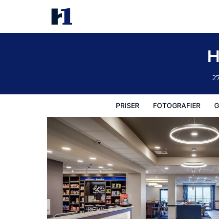
Hampton Inn Lewiston, ID
Priser
Fotografier
Gæstevurderinger
Kort
Hotel
H
2
PRISER
FOTOGRAFIER
G