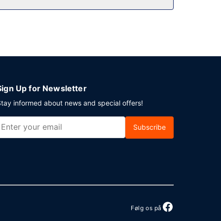
indtjekning. Planlægger du et arrangement i
lokale. Lufthavnstransport tur-retur er gratis
Sign Up for Newsletter
tay informed about news and special offers!
Subscribe
Følg os på