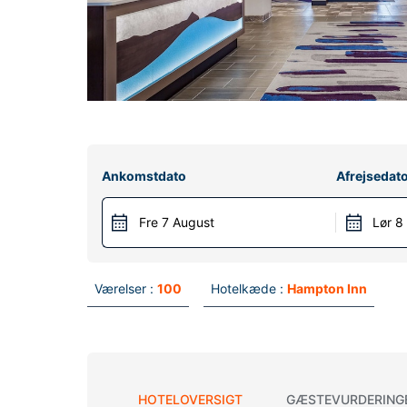
Ankomstdato
Afrejsedat
Fre 7 August
Lør 8
Værelser :
100
Hotelkæde :
Hampton Inn
HOTELOVERSIGT
GÆSTEVURDERING