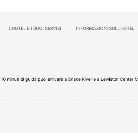
L'HOTEL E I SUOI SERVIZI
INFORMAZIONI SULL'HOTEL
10 minuti di guida puoi arrivare a Snake River e a Lewiston Center M
 complete di frigorifero e TV LCD. È disponibile la connessione Interne
li. I comfort includono casseforti e microonde, mentre le pulizie sono es
includono una piscina coperta e una palestra aperta giorno e notte. Quest
vimenti. Gli ospiti potranno raggiungere i vicini luoghi d'interesse con 