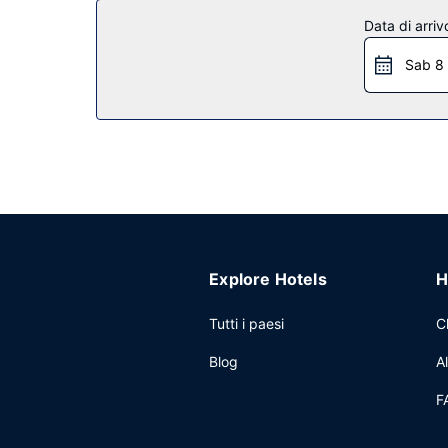
struttura.
Data di arriv
Ristorante
Sab 8
Hampton Inn Lewiston, ID include uno snack bar. È
Altre attrattive
Potrai usufruire di accesso gratuito a Internet v
hotel avrai a disposizione 67 metri quadrati di sp
gratuitamente 24 ore su 24.
Explore Hotels
H
Tutti i paesi
C
Blog
A
F