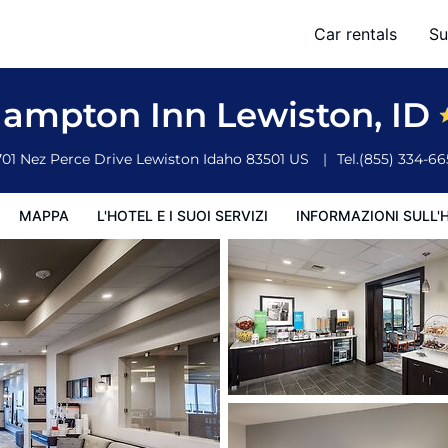
Car rentals
Su
ervizi
Informazioni sull'hotel
Condizioni dell'hotel
ampton Inn Lewiston, ID
701 Nez Perce Drive
Lewiston
Idaho
83501
US
Tel.
(855) 334-66
MAPPA
L'HOTEL E I SUOI SERVIZI
INFORMAZIONI SULL'