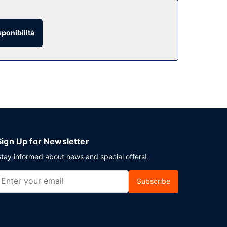
sponibilità
ai pianificando un evento a Lewiston? Presso un
'aeroporto (andata e ritorno) è disponibile
Sign Up for Newsletter
tay informed about news and special offers!
Subscribe