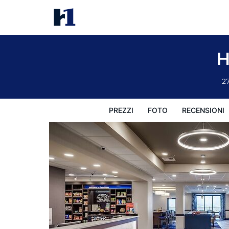
Hampton Inn Lewiston, ID
Prezzi
Foto
Recensioni
Mappa
L'hotel e i suoi s
H
2
PREZZI
FOTO
RECENSIONI