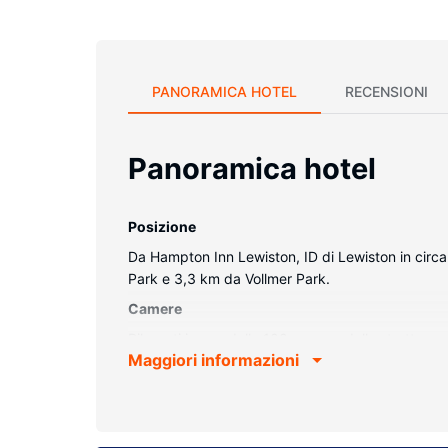
PANORAMICA HOTEL
RECENSIONI
Panoramica hotel
Posizione
Da Hampton Inn Lewiston, ID di Lewiston in circa 
Park e 3,3 km da Vollmer Park.
Camere
Rilassati in una delle 100 camere della struttura,
Maggiori informazioni
è dotato di set di cortesia gratuiti e asciugacapel
Attrattive della proprietà
Approfitta dei servizi ricreativi disponibili, che 
negozi di articoli da regalo/edicole e una sala rice