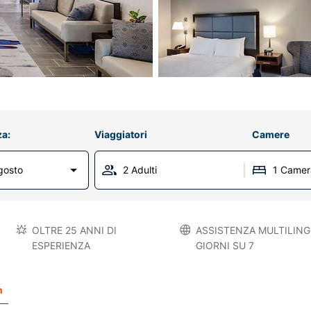
za:
Viaggiatori
Camere
gosto
2 Adulti
1 Camer
OLTRE 25 ANNI DI
ASSISTENZA MULTILINGU
ESPERIENZA
GIORNI SU 7
n