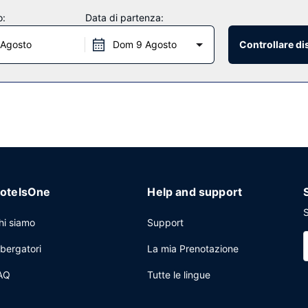
o:
Data di partenza:
 Agosto
Dom 9 Agosto
Controllare di
 inclusa la colazione gratuita.
ia cavo, un business center aperto 24 ore su 24 e check-in veloce. St
azio con un'area per conferenze e una sala riunioni. Una navetta per l
otelsOne
Help and support
S
hi siamo
Support
lbergatori
La mia Prenotazione
AQ
Tutte le lingue