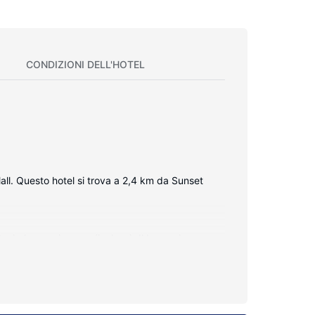
CONDIZIONI DELL'HOTEL
all. Questo hotel si trova a 2,4 km da Sunset
t wireless e via cavo (inclusa). Il bagno in camera
eguite tutti i giorni.
o hotel dispone, inoltre, di il Wi-Fi gratuito,
la navetta gratuita per le aree limitrofe alla