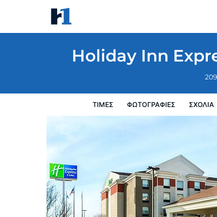
Holiday Inn Express Hotel & Suites Lawton-
Τιμές
Φωτογραφίες
σχόλια
Χάρτης
Παροχες 
Holiday Inn Expre
209
ΤΙΜΈΣ
ΦΩΤΟΓΡΑΦΊΕΣ
ΣΧΌΛΙΑ