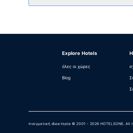
Σερβίρεται δωρεάν πρωινό (σε πακέτο) τις καθη
Άλλες παροχές
Στις σημαντικές παροχές περιλαμβάνονται δωρ
να οργανώσετε μια εκδήλωση σε αυτήν την πόλη
χώρο και αίθουσες συνεδριάσεων. Στους χώρο
Explore Hotels
H
όλες οι χώρες
σ
Blog
Σ
Σ
πνευματική ιδιοκτησία © 2001 - 2026
HOTELSONE
. All