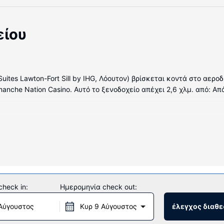
είου
Suites Lawton-Fort Sill by IHG, Λόουτον) βρίσκεται κοντά στο αερ
manche Nation Casino. Αυτό το ξενοδοχείο απέχει 2,6 χλμ. από: Απ
λιματιζόμενα δωμάτια, όπου υπάρχουν φούρνοι μικροκυμάτων και 
 θα είστε πάντα online και για τη διασκέδασή σας προσφέρονται 
ν δωρεάν προϊόντα προσωπικής περιποίησης και πιστολάκια μαλλ
ηλέφωνα με δωρεάν τοπικές κλήσεις.
heck in:
Ημερομηνία check out:
ς, όπως μπανιέρα υδρομασάζ, γυμναστήριο ανοιχτό όλο το 24ωρο 
ν δωρεάν ασύρματο ίντερνετ, κατάστημα δώρων/περίπτερο με εφη
Αύγουστος
Κυρ 9 Αύγουστος
έλεγχος διαθε