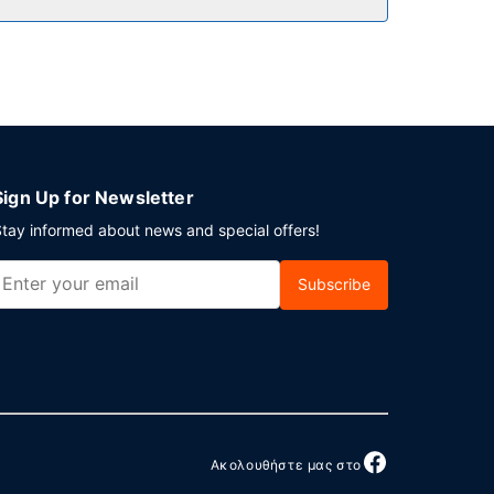
ύ 7:30 π.μ. - 10:30 π.μ..
ρο και δωρεάν εφημερίδες στο λόμπι. Θέλετε
ραγωνικά μέτρα και περιλαμβάνει συνεδριακό
Sign Up for Newsletter
tay informed about news and special offers!
Subscribe
Ακολουθήστε μας στο