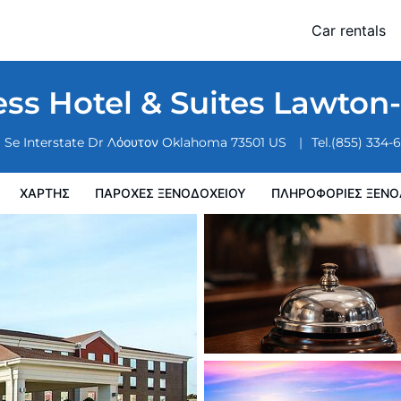
Fort Sill by IHG
Car rentals
ξενοδοχειου
Πληροφορίες ξενοδοχείου
Πολιτικη ξενοδοχείων
ss Hotel & Suites Lawton-
 Se Interstate Dr
Λόουτον
Oklahoma
73501
US
Tel.
(855) 334-
ΧΆΡΤΗΣ
ΠΑΡΟΧΕΣ ΞΕΝΟΔΟΧΕΙΟΥ
ΠΛΗΡΟΦΟΡΊΕΣ ΞΕΝΟ