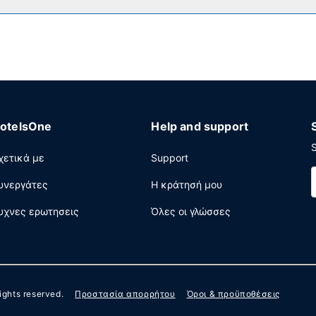
μερινές μεταξύ 6:30 π.μ. - 9:30 π.μ. και τα σαββατοκύριακα μεταξ
εάν ενσύρματη πρόσβαση στο ίντερνετ, ένα επιχειρηματικό κέντ
 (Λόουτον); Αυτό το ξενοδοχείο διαθέτει χώρο που είναι 45 τετ
υς μας θα βρείτε δωρεάν στάθμευση χωρίς παρκαδόρο.
otelsOne
Help and support
S
χετικά με
Support
υνεργάτες
Η κράτησή μου
υχνες ερωτησεις
Όλες οι γλώσσες
 rights reserved.
Προστασία απορρήτου
Όροι & προϋποθέσεις