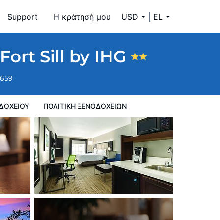
Support
Η κράτησή μου
USD
EL
Fort Sill by IHG
6659
ΔΟΧΕΊΟΥ
ΠΟΛΙΤΙΚΗ ΞΕΝΟΔΟΧΕΊΩΝ