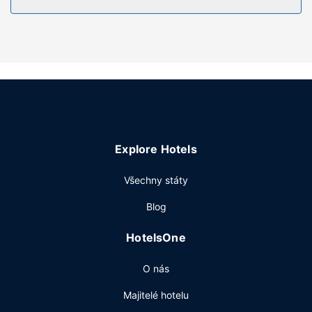
vlasů. Další užitečné vybavení a služby: vestavěný trezor,
psací stůl a telefon (místními hovory zdarma).
Vybavení nemovitosti
Můžete využít širokou nabídku rekreačních zařízení, mezi
něž patří mimo jiné vířivka, fitness centrum s nepřetržitým
provozem a venkovní bazén (se sezónním provozem).
Součástí vybavení jsou také bezdrátový internet zdarma,
prodej novin a dárkových předmětů a televize ve
společných prostorách.
Explore Hotels
Restaurace
Všechny státy
Ve všední dny od 6:30 do 9:30 a o víkendu od 7:30 do
10:30 budete zváni na balíčkovou snídani zdarma.
Blog
Další vybavení
HotelsOne
Hostům jsou k dispozici pevné připojení k internetu
zdarma, business centrum a zapůjčení novin ve vestibulu.
O nás
Hodláte uspořádat obchodní nebo společenskou akci? V
tomto hotelu můžete využít konferenční prostory o
Majitelé hotelu
2
velikosti 45 m
(mj. konferenční prostory a zasedací