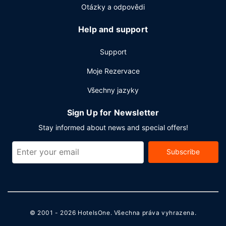
místnosti). Přímo v areálu je hostům k dispozici samostatné
Otázky a odpovědi
parkování zdarma.
Help and support
Support
Moje Rezervace
Všechny jazyky
Sign Up for Newsletter
Stay informed about news and special offers!
Subscribe
© 2001 - 2026
HotelsOne
. Všechna práva vyhrazena.