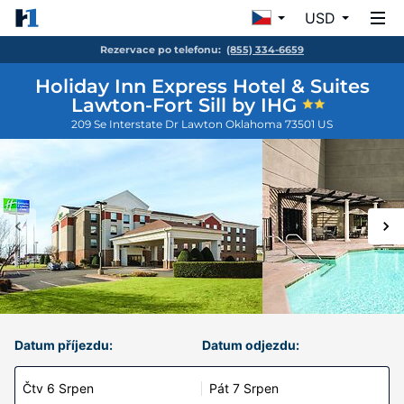
USD
Rezervace po telefonu:
(855) 334-6659
Holiday Inn Express Hotel & Suites
Lawton-Fort Sill by IHG
209 Se Interstate Dr
Lawton
Oklahoma
73501
US
Datum příjezdu:
Datum odjezdu:
Čtv 6 Srpen
Pát 7 Srpen