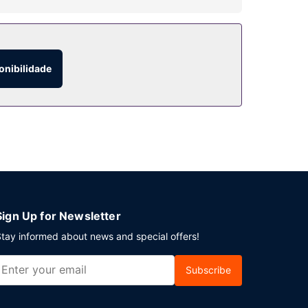
retenimento para as suas férias contam-se 2
ontam-se Wi-fi grátis, serviços de concierge e
onibilidade
do 2 restaurantes e uma cafetaria. Para saciar a
almoços preparados no momento diariamente entre
amento de bagagem. Há estacionamento com
Sign Up for Newsletter
tay informed about news and special offers!
Subscribe