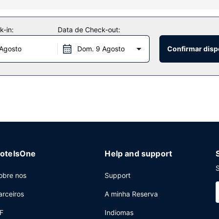
rais e tratamentos faciais. Entre as várias propostas de lazer e ent
 sala de fitness aberta 24 horas. Entre as facilidades adicionais c
-in:
Data de Check-out:
 Agosto
Dom. 9 Agosto
Confirmar disp
ta de petiscar ou de descobrir a oferta gastronómica local, incluin
 bar/lounge ou ao bar junto à piscina. O aparthotel serve pequenos-
s center aberto 24 horas, uma receção aberta 24 horas e armazen
otelsOne
Help and support
S
obre nos
Support
arceiros
A minha Reserva
F
Indiomas