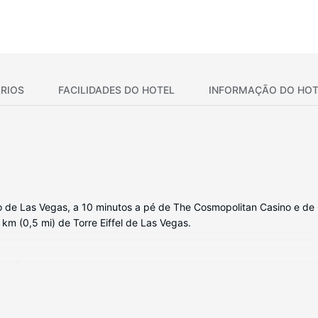
RIOS
FACILIDADES DO HOTEL
INFORMAÇÃO DO HOT
 de Las Vegas, a 10 minutos a pé de The Cosmopolitan Casino e de C
 km (0,5 mi) de Torre Eiffel de Las Vegas.
tte. Este aparthotel tem uma cama com colchão pillowtop, juntame
um televisor de ecrã plano de 42 polegadas com canais por cabo, al
/banheira separados, banheira de imersão total e um secador de ca