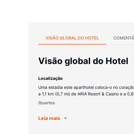
VISÃO GLOBAL DO HOTEL
COMENTÁ
Visão global do Hotel
Localização
Uma estadia este aparthotel coloca-o no coração
a 1,1 km (0,7 mi) de ARIA Resort & Casino e a 0,8
Quartos
Sinta-se em casa neste aparthotel com kitchene
Leia mais
preencher os seus serões, tem à sua disposição 
contactável. Casa de banho privativa com polibã
Serviço do hotel