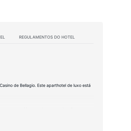
EL
REGULAMENTOS DO HOTEL
asino de Bellagio. Este aparthotel de luxo está
nte com um sofá-cama de queen-size. Para
ém de internet sem fios, para estar sempre
belo.