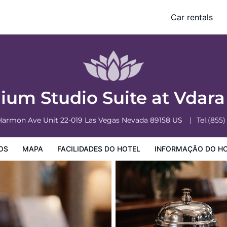
Car rentals
o Hotel
Informação do Hotel
Regulamentos do Hotel
ium Studio Suite at Vdar
armon Ave Unit 22-019
Las Vegas
Nevada
89158
US
Tel.
(855)
OS
MAPA
FACILIDADES DO HOTEL
INFORMAÇÃO DO H