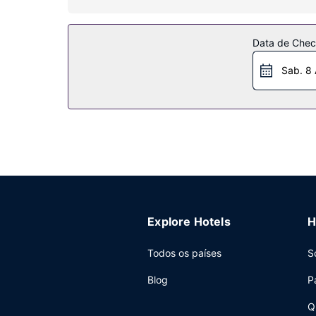
Alivie o stress com massagens, tratamentos corpo
banheiras de hidromassagem, um banho turco e uma
Data de Check
uma loja de presentes/quiosque de jornais.
Sab. 8
Restaurante
Não faltam opções neste aparthotel para quem gos
sede e descontrair no final do dia, dirija-se ao
as 6:00 e as 10:30 mediante uma sobretaxa.
Outros serviços
As principais comodidades incluem um busines
motorista grátis no local.
Explore Hotels
H
Todos os países
S
Blog
P
Q