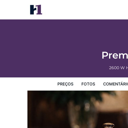
Premium Studio Suite at Vdara
Preços
Fotos
Comentários
Mapa
Facilidades d
Prem
2600 W H
PREÇOS
FOTOS
COMENTÁRI