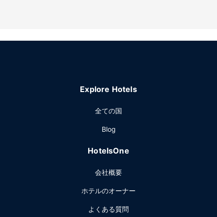
クリエーション設備として、2 つのホットタブ、スチームサ
ウナ、24 時間営業のフィットネス施設をご利用いただけま
す。その他の設備としてこのアパートスタイルホテルでは、
WiFi (無料)、コンシェルジュ サービス、ギフトショップ / ニ
ューススタンドをご利用いただけます。
レストラン
このアパートスタイルホテルには、2 か所のレストランやコ
Explore Hotels
ーヒーショップ / カフェなど、お食事にご利用いただける場
所がたくさんあります。1 日の終わりは、バー / ラウンジか
全ての国
プールサイドバーで 1 杯飲んでリラックスしましょう。オー
ダー形式の朝食を毎日 6:00 ～ 10:30 までお召し上がりいた
Blog
だけます (有料)。
その他の施設
HotelsOne
24 時間対応ビジネスセンター、24 時間対応フロントデス
会社概要
ク、荷物保管サービスをお使いいただけます。敷地内にはバ
レーパーキング (無料) が備わっています。
ホテルのオーナー
よくある質問