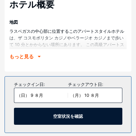
ホテル概要
地図
ラスベガスの中心部に位置するこのアパートスタイルホテル
は、ザ コスモポリタン カジノやベラージオ カジノまで歩い
て 10 分とかからない場所にあります。 この高級アパートス
タイルホテルは、カジノ アット アリアまで 1.1 km、ラスベ
もっと見る
ガス エッフェル タワーまで 0.8 km です。
部屋
アパートメントには冷房や簡易キッチンが備わり、快適にお
過ごしいただけます。アパートメントにはピロートップベッ
チェックイン日:
チェックアウト日:
ドとクイーン ソファーベッドがあります。42 インチの薄型
（日） 9 ８月
（月） 10 ８月
テレビ (ケーブル番組視聴可) のほか、WiFi (無料)もご利用い
ただけます。個別の浴槽とシャワーがある専用バスルームに
は、深めの浴槽とヘアドライヤーが備わっています。
空室状況を確認
施設
マッサージ、ボディ トリートメント、フェイシャル トリート
メントでリラックスしてのんびりお過ごしいただけます。レ