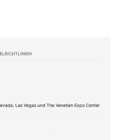
ELRICHTLINIEN
f Nevada, Las Vegas und The Venetian Expo Center
kostenlos) ist ebenso verfügbar wie
und Wasserkocher mit Kaffee-/Teezubehör sowie