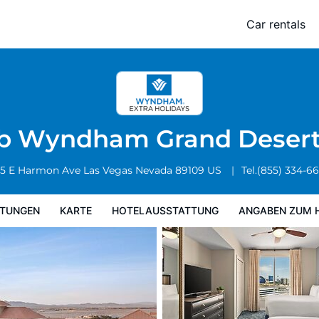
Car rentals
Hotelausstattung
Angaben zum Hotel
Hotelrichtlinien
b Wyndham Grand Deser
5 E Harmon Ave
Las Vegas
Nevada
89109
US
Tel.
(855) 334-6
TUNGEN
KARTE
HOTELAUSSTATTUNG
ANGABEN ZUM 