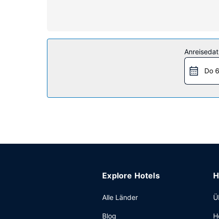
Telefone, mit denen du kostenlose Ortsgespräch
Ausstattung der Anlage
Gönn dir einen Besuch des Wellnessbereichs, der
Folgendes gehört: 3 Außenpools, Sauna und Fitn
Anreiseda
Spiele. Ziele in der Umgebung erreichst du mit d
Do 6
Restaurant
Lass deinen Tag bei einem Drink an der Poolbar
Sonstige Einrichtungen
Zum Angebot gehören ein Businesscenter, ein Tex
(kostenlos).
Explore Hotels
H
Alle Länder
Ü
Blog
H