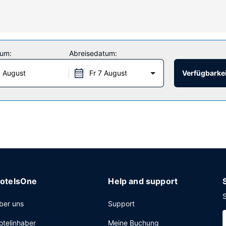
e führen kannst.
 Massagen und Gesichtsbehandlungen bietet. Sicher wirst du die Fre
essmöglichkeiten. Dieses Hotel bietet auch kostenloses WLAN, ein 
tum:
Abreisedatum:
em kostenfreien Shuttle.
 August
Fr 7 August
Verfügbarkei
 ausklingen. Ein nach Wunsch zubereitetes Frühstück wird gegen Ge
tilreinigungsservice und eine rund um die Uhr besetzte Rezeption. V
otelsOne
Help and support
S
ber uns
Support
otelinhaber
Meine Buchung