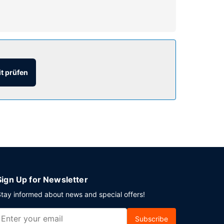
izeiteinrichtungen zu schätzen wissen, zu denen
Concierge-Service und ein Spielzimmer/Arcade-
t prüfen
bühr angeboten.
or Ort gibt es Folgendes: Parken ohne Service
Sign Up for Newsletter
tay informed about news and special offers!
Subscribe