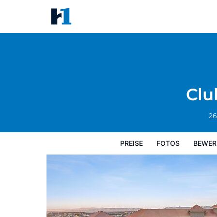
Club Wyndham Grand Desert
Preise
Fotos
Bewertungen
Karte
Clu
26
PREISE
FOTOS
BEWER