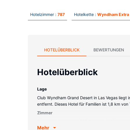
Hotelzimmer :
787
Hotelkette :
Wyndham Extra 
HOTELÜBERBLICK
BEWERTUNGEN
Hotelüberblick
Lage
Club Wyndham Grand Desert in Las Vegas liegt in
entfernt. Dieses Hotel für Familien ist 1,8 km v
Zimmer
Fühl dich in einem der 787 Zimmer, die Kühlschr
Mehr
Kabelempfang. Die Badezimmer bieten kostenlose