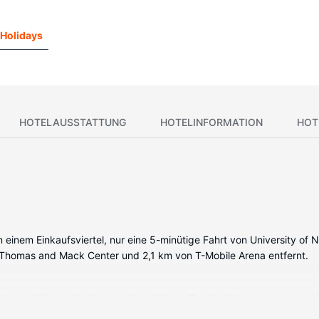
Holidays
HOTELAUSSTATTUNG
HOTELINFORMATION
HOT
 einem Einkaufsviertel, nur eine 5-minütige Fahrt von University o
on Thomas and Mack Center und 2,1 km von T-Mobile Arena entfernt.
ank und Mikrowelle bieten, wie zu Hause. Ein WLAN-Internetzugang (
 Toilettenartikel und Haartrockner. Zur Austattung gehören Safes 