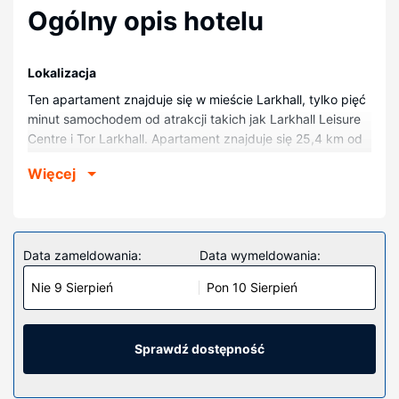
Ogólny opis hotelu
Lokalizacja
Ten apartament znajduje się w mieście Larkhall, tylko pięć
minut samochodem od atrakcji takich jak Larkhall Leisure
Centre i Tor Larkhall. Apartament znajduje się 25,4 km od
atrakcji takiej jak Hampden Park i 24,4 km od miejsca
Więcej
takiego jak Glasgow Green.
Pokoje
Apartament zapewni Ci wygodę.
Data zameldowania:
Data wymeldowania:
Udogodnienia w obiekcie
W tym apartamencie dla niepalących oferowane jest takie
Nie 9 Sierpień
Pon 10 Sierpień
udogodnienie jak bezpłatny parking w pobliżu.
Restauracja
Sprawdź dostępność
Zrelaksuj się po całym dniu w barze/salonie klubowym.
Pozostałe udogodnienia