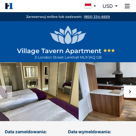
USD
Zarezerwuj online lub zadzwoń:
(855) 334-6659
Village Tavern Apartment
3 London Street
Larkhall
ML9 1AQ
GB
Data zameldowania:
Data wymeldowania: