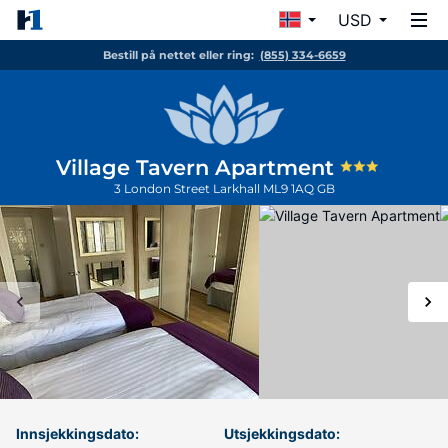
USD
Bestill på nettet eller ring:
(855) 334-6659
Village Tavern Apartment
3 London Street
Larkhall
ML9 1AQ
GB
Innsjekkingsdato:
Utsjekkingsdato: