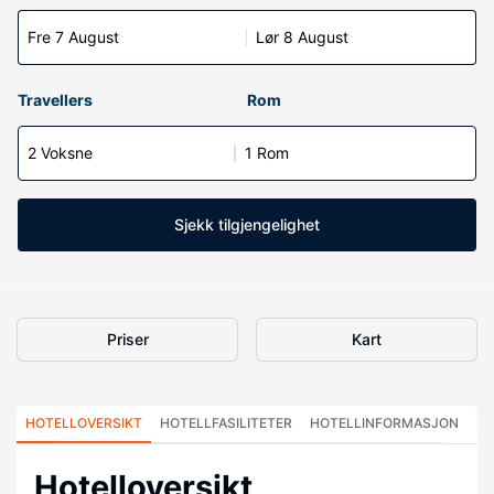
Fre 7 August
Lør 8 August
Travellers
Rom
2 Voksne
1 Rom
Sjekk tilgjengelighet
Priser
Kart
HOTELLOVERSIKT
HOTELLFASILITETER
HOTELLINFORMASJON
HO
Hotelloversikt