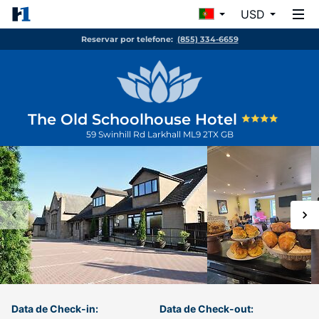
USD
Reservar por telefone:
(855) 334-6659
The Old Schoolhouse Hotel
59 Swinhill Rd
Larkhall
ML9 2TX
GB
Data de Check-in:
Data de Check-out: