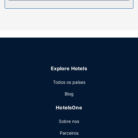
Desfrute de fantásticas vistas a partir do jardim ou tire
partido das várias comodidades e serviços ao seu dispor,
incluindo Wi-fi grátis e um televisor no espaço comum.
Restaurante
Para recarregar baterias, dirija-se ao restaurante dThe Old
Schoolhouse Hotel.
Outros serviços
A receção está aberta durante um horário limitado. Há
estacionamento grátis no local.
Explore Hotels
Todos os países
Blog
HotelsOne
Sobre nos
Parceiros