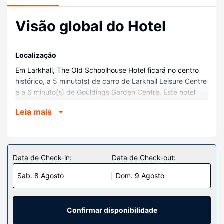
Visão global do Hotel
Localização
Em Larkhall, The Old Schoolhouse Hotel ficará no centro
histórico, a 5 minuto(s) de carro de Larkhall Leisure Centre
e a 6 minuto(s) de Gouldings Garden Centre. Este hotel
está a 6,5 km (4 mi) de Larkhall Circuit e a 6,8 km (4,2 mi)
Leia mais
de Chatelherault Country Park.
Quartos
Sinta-se em casa num dos 10 quartos com um televisor de
ecrã plano. Mantenha-se em contacto graças à internet
Data de Check-in:
Data de Check-out:
sem fios. As casas de banho privativas dispõem de um
Sab. 8 Agosto
Dom. 9 Agosto
polibã, artigos de higiene grátis e secadores de cabelo. As
comodidades incluem ainda secretárias e cafeteiras/bules.
A limpeza dos quartos é efetuada diária.
Confirmar disponibilidade
Serviço do hotel