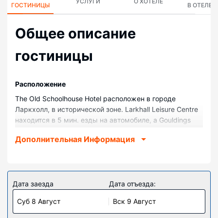
УСЛУГИ
О ХОТЕЛЕ
ГОСТИНИЦЫ
В ОТЕЛЕ
Общее описание
гостиницы
Pасположение
The Old Schoolhouse Hotel расположен в городе
Ларкхолл, в исторической зоне. Larkhall Leisure Centre
находится в 5 мин. езды на автомобиле, а Gouldings
Garden Centre — в 6 мин. езды. Отель — вариант с
Дополнительная Информация
прекрасным расположением: Larkhall Circuit находится
в 6,5 км, Парк Chatelherault Country — в 6,8 км от него.
Номера
Почувствуйте себя как дома в одном из 10 номеров,
Дата заезда
Дата отъезда:
где установлены плоскоэкранные телевизоры.
Суб 8 Август
Вск 9 Август
Бесплатный беспроводной доступ к интернету
позволит вам всегда оставаться на связи. Собственные