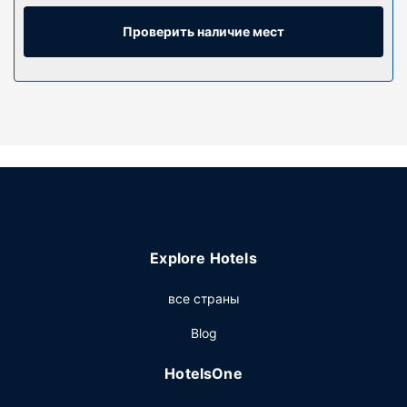
ванные комнаты, душ. Предоставляются бесплатные
туалетные принадлежности и фен. Предоставляются
Проверить наличие мест
следующие удобства и услуги: письменные столы и
кофеварки/чайники. Уборка номеров осуществляется
ежедневно.
Особенности объекта
К вашим услугам сад, где можно отдохнуть и
насладиться красивым видом, а также прочие услуги
и удобства, в числе которых бесплатный беспроводной
доступ в интернет и телевизор в общественном месте.
Ресторан
Explore Hotels
Когда вы проголодаетесь, этот отель приглашает вас в
свой ресторан OSH Cafe, где подаются обед и поздний
все страны
завтрак по выходным. Гостям также предлагается
кофейня/кафе с легкими закусками. Завтрак (по
Blog
заказу) предлагается по выходным с 9:00 до 13:00 за
дополнительную плату.
HotelsOne
Другие особенности