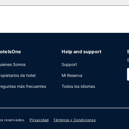
centro de negocios y periódicos gratuitos en el vestíbulo a tu dispos
otelsOne
Help and support
S
uienes Somos
Support
ropietarios de hotel
Mi Reserva
reguntas más frecuentes
Todos los idiomas
os reservados.
Privacidad
Términos y Condiciones