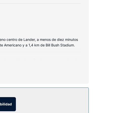
pleno centro de Lander, a menos de diez minutos
e Americano y a 1,4 km de Bill Bush Stadium.
ón de pantalla plana. Para los momentos de ocio,
 bañera combinadas está provisto de artículos de
 teléfono con y llamadas locales gratuitas.
servicios de este hotel incluyen conexión a
bilidad