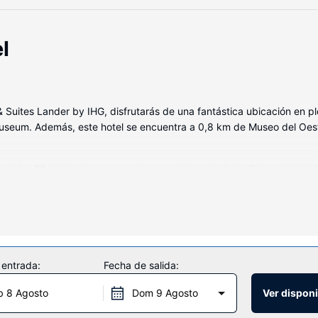
l
 & Suites Lander by IHG, disfrutarás de una fantástica ubicación en 
useum. Además, este hotel se encuentra a 0,8 km de Museo del Oest
de las 78 habitaciones con aire acondicionado, frigorífico y televisi
exión a Internet por cable y wifi gratis. El baño privado con ducha y
ntre las comodidades, se incluyen caja fuerte, periódicos gratuitos y
en una piscina cubierta, una bañera de hidromasaje y gimnasio. Otros 
ona para barbacoas.
 entrada:
Fecha de salida:
b 8 Agosto
Dom 9 Agosto
Ver disponi
ías de 06:00 a 10:00.