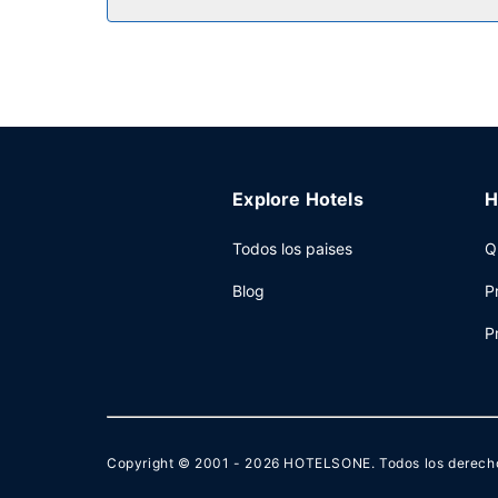
Otros servicios
Tendrás conexión a Internet por cable gratis, un 
disponible.
Explore Hotels
H
Todos los paises
Q
Blog
P
P
Copyright © 2001 - 2026
HOTELSONE
. Todos los derech