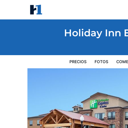
Holiday Inn Express Hotel & Suites Lander
Precios
Fotos
Comentarios
Mapa
Servicios
I
Holiday Inn 
PRECIOS
FOTOS
COME