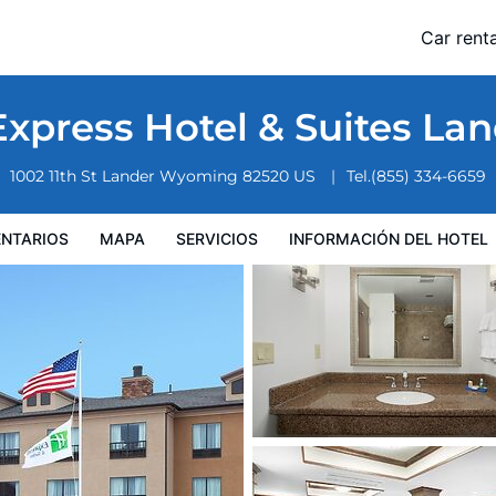
 by IHG
Car renta
nformación del hotel
Condiciones especiales
Express Hotel & Suites La
1002 11th St
Lander
Wyoming
82520
US
Tel.
(855) 334-6659
NTARIOS
MAPA
SERVICIOS
INFORMACIÓN DEL HOTEL