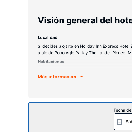
Visión general del hote
Localidad
Si decides alojarte en Holiday Inn Express Hotel
a pie de Popo Agie Park y The Lander Pioneer M
Habitaciones
Te sentirás como en tu propia casa en cualquiera 
Más información
tendrás un televisor con canales por cable y con
higiene personal gratuitos y secadores de pelo. E
Servicios hotel
Apreciarás las instalaciones de ocio, que incluy
Internet wifi gratis, una zona de pícnic y una z
Fecha de
Restaurante
Sá
Se ofrece un desayuno bufé gratuito todos los d