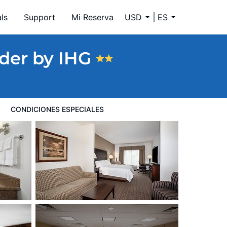
ls
Support
Mi Reserva
USD
ES
nder by IHG
CONDICIONES ESPECIALES