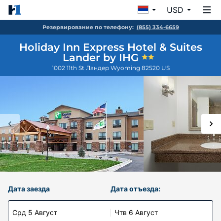
USD
Резервирование по телефону:
(855) 334-6659
Holiday Inn Express Hotel & Suites
Lander by IHG
1002 11th St
Ландер
Wyoming
82520
US
Дата заезда
Дата отъезда:
Срд 5 Август
Чтв 6 Август