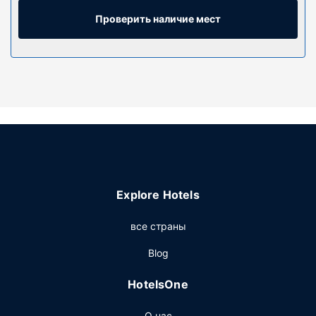
интернет позволяет всегда оставаться на связи. Кроме
того, к вашим услугам кабельное телевидение.
Проверить наличие мест
Собственные ванные комнаты, совмещенные душ и
ванна. Предоставляются бесплатные туалетные
принадлежности и фен. Предоставляются следующие
удобства и услуги: сейфы и бесплатные газеты, а
также телефон, с которого можно осуществлять
бесплатные местные звонки.
Особенности объекта
Воспользуйтесь разнообразными возможностями для
отдыха и развлечений, такими как крытый бассейн,
джакузи и фитнес-центр. Этот отель также
Explore Hotels
предоставляет такие услуги и удобства,
какбесплатный беспроводной доступ в интернет, место
все страны
для пикника и грили для барбекю.
Ресторан
Blog
Бесплатный завтрак (шведский стол) предлагается
HotelsOne
ежедневно с 6:00 до 10:00.
Другие особенности
О нас