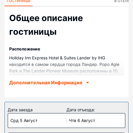
ГОСТИНИЦЫ
В ОТЕЛЕ
Общее описание
гостиницы
Pасположение
Holiday Inn Express Hotel & Suites Lander by IHG
находится в самом сердце города Ландер. Popo Agie
Park и The Lander Pioneer Museum расположены в 10
минутах ходьбы. Отель — вариант с прекрасным
Дополнительная Информация
расположением: Музей истории запада США находится
в 0,8 км, Bill Bush Stadium — в 1,4 км от него.
Номера
Почувствуйте себя как дома в одном из 78 номеров с
Дата заезда
Дата отъезда:
кондиционером и другими удобствами, в числе
Срд 5 Август
Чтв 6 Август
которых холодильник и плоскоэкранные телевизоры.
Бесплатный проводной и беспроводной доступ в