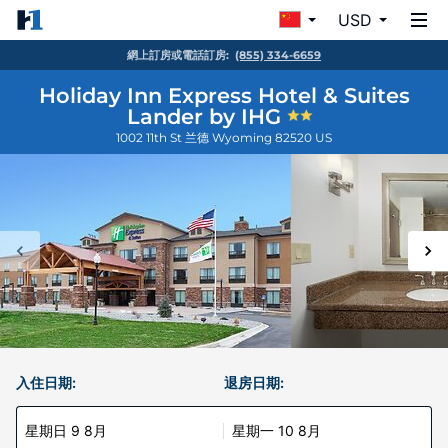
USD
網上訂房或電話訂房:
(855) 334-6659
Holiday Inn Express Hotel & Suites
Lander by IHG
1002 11th St
兰德
Wyoming
82520
US
入住日期:
退房日期:
星期日 9 8月
星期一 10 8月