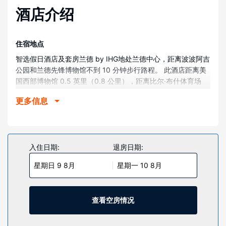
酒店介绍
住宿地点
智选假日酒店及套房兰德 by IHG地处兰德中心，距离波波阿吉
公园和兰德先锋博物馆不到 10 分钟步行路程。 此酒店距离美
国西部博物馆 0.5 英里（0.8 公里），距离比尔·布什体育场
0.9 英里（1.4 公里）。
更多信息
客房
有 78 间空调客房提供冰箱和平板电视；您定能在旅途中找到
家的舒适。提供免费有线和无线上网，方便您与朋友保持联
系；另提供有线频道，可满足您的娱乐需求。配备淋浴/盆浴组
入住日期:
退房日期:
合的私人浴室提供免费洗浴用品和吹风机。便利设施包括保险
星期日 9 8月
星期一 10 8月
箱和免费报纸，以及带有免费市内通话的电话。
物业设施
一定要享受一下室内游泳池、热水浴缸和健身中心等度假设
查看空房情况
施。此酒店还提供免费 WiFi、野餐区和烧烤炉。
餐厅