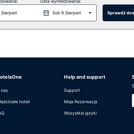
ldowania:
Data wymeldowania:
kie udogodnienia jak obsługa portierska, sklepy z pamiątkami i czaso
 Sierpień
Sob 8 Sierpień
Sprawdź do
restauracji Waicoco, jednej z 2 restauracji w obiekcie takim jak hot
kąskę do kawiarni. Ożywcze napoje znajdziesz w jednym z lokali: ba
ie od 7 do 11 za opłatą.
biznesowe, ekspresowe wymeldowanie oraz usługi pralni chemicznej
ncyjne oraz 20 sale konferencyjne o łącznej powierzchni 365 m kw. 
jest także taka usługa jak samodzielne parkowanie (za opłatą).
otelsOne
Help and support
S
 nas
Support
łaściciele hoteli
Moja Rezerwacja
AQ
Wszystkie języki