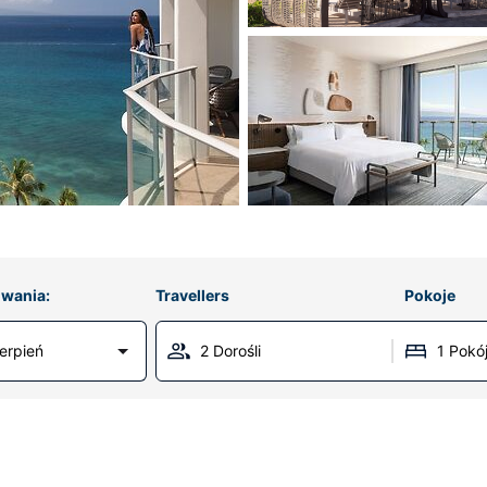
wania:
Travellers
Pokoje
erpień
2 Dorośli
1 Pokó