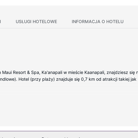
I
USŁUGI HOTELOWE
INFORMACJA O HOTELU
Maui Resort & Spa, Ka'anapali w mieście Kaanapali, znajdziesz się na
ndlowe). Hotel (przy plaży) znajduje się 0,7 km od atrakcji takiej jak
kojach, których wyposażenie to stacja dokująca do iPoda i telewizo
ostęp do internetu zapewni łączność ze światem, a telewizja kabl
i na ciało i zabiegi na twarz. Dostępne udogodnienia rekreacyjne to