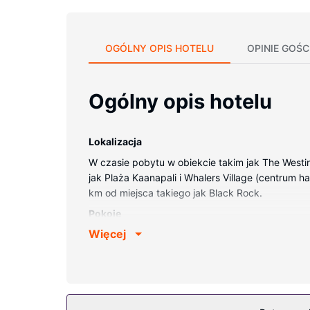
OGÓLNY OPIS HOTELU
OPINIE GOŚC
Ogólny opis hotelu
Lokalizacja
W czasie pobytu w obiekcie takim jak The Westin 
jak Plaża Kaanapali i Whalers Village (centrum ha
km od miejsca takiego jak Black Rock.
Pokoje
Więcej
Poczuj się jak w domu w 759 klimatyzowanych po
pokoju przylega lanai. Bezpłatny, przewodowy d
przybory toaletowe i suszarki do włosów.
Udogodnienia w obiekcie
Zrelaksuj się w spa, które oferuje masaż, zabieg