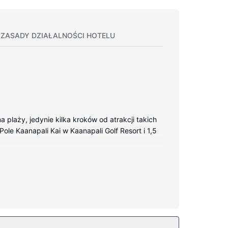
ZASADY DZIAŁALNOŚCI HOTELU
 plaży, jedynie kilka kroków od atrakcji takich
 Pole Kaanapali Kai w Kaanapali Golf Resort i 1,5
r LED. Wyposażenie łóżek to pillowtop. Do
owa — rozrywkę. Wyposażenie łazienki: markowe
 3 baseny odkryte, zjeżdżalnia wodna oraz