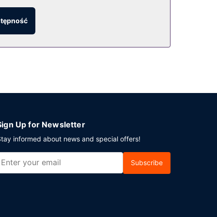
pismami i salon fryzjerski.
stępność
el. Możesz też zostać w pokoju i skorzystać z
r przy basenie i 2 bary/salony klubowe.
. Jeżeli planujesz spotkanie w mieście
(3924 stopy kwadratowe). Płatne udogodnienia to
Sign Up for Newsletter
tay informed about news and special offers!
Subscribe