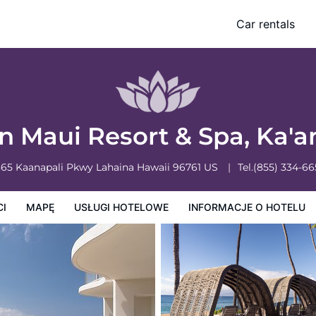
Car rentals
owe
Informacje o hotelu
Zasady działalności hotelu
n Maui Resort & Spa, Ka'a
365 Kaanapali Pkwy
Lahaina
Hawaii
96761
US
Tel.
(855) 334-6
CI
MAPĘ
USŁUGI HOTELOWE
INFORMACJE O HOTELU