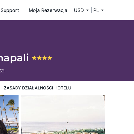
Support
Moja Rezerwacja
USD
PL
napali
659
ZASADY DZIAŁALNOŚCI HOTELU