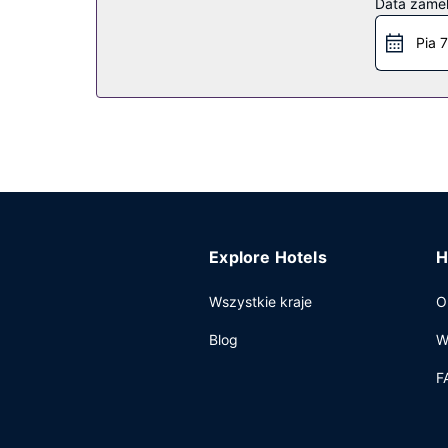
Data zame
całodobowe centrum fitness. Ten hotel oferuje ta
Pia 7
Restauracja
Zachwyć się kuchnią taką jak kuchnia hawajska w 
całodobowej obsługi pokojowej lub pójść po prze
Śniadanie na zamówienie jest podawane codzienn
Pozostałe udogodnienia
Udogodnienia biznesowe to całodobowe centrum 
Kaanapali, hotel oferuje pomieszczenia konfere
transport z i na lotnisko (całą dobę). Dostępna 
Explore Hotels
H
Wszystkie kraje
O
Blog
W
F