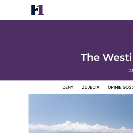
The Westin Maui Resort & Spa, Ka'anapali
Ceny
Zdjęcia
Opinie Gości
Mapę
Usługi Hotel
The Westi
2
CENY
ZDJĘCIA
OPINIE GOŚ